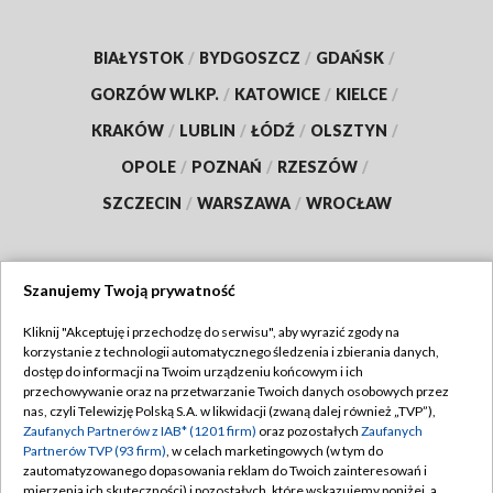
BIAŁYSTOK
/
BYDGOSZCZ
/
GDAŃSK
/
GORZÓW WLKP.
/
KATOWICE
/
KIELCE
/
KRAKÓW
/
LUBLIN
/
ŁÓDŹ
/
OLSZTYN
/
OPOLE
/
POZNAŃ
/
RZESZÓW
/
SZCZECIN
/
WARSZAWA
/
WROCŁAW
Szanujemy Twoją prywatność
Dołącz do nas:
Kliknij "Akceptuję i przechodzę do serwisu", aby wyrazić zgody na
korzystanie z technologii automatycznego śledzenia i zbierania danych,
TVP
dostęp do informacji na Twoim urządzeniu końcowym i ich
Abonament TVP
przechowywanie oraz na przetwarzanie Twoich danych osobowych przez
Regulamin TVP
nas, czyli Telewizję Polską S.A. w likwidacji (zwaną dalej również „TVP”),
Emisja w TVP
Polityka prywatności
Zaufanych Partnerów z IAB* (1201 firm)
oraz pozostałych
Zaufanych
Partnerów TVP (93 firm)
, w celach marketingowych (w tym do
Centrum informacji TVP
Moje zgody
zautomatyzowanego dopasowania reklam do Twoich zainteresowań i
mierzenia ich skuteczności) i pozostałych, które wskazujemy poniżej, a