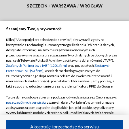
SZCZECIN
/
WARSZAWA
/
WROCŁAW
Szanujemy Twoją prywatność
Dołącz do nas:
Kliknij "Akceptuję i przechodzę do serwisu", aby wyrazić zgody na
korzystanie z technologii automatycznego śledzenia i zbierania danych,
TVP
dostęp do informacji na Twoim urządzeniu końcowym i ich
Abonament TVP
przechowywanie oraz na przetwarzanie Twoich danych osobowych przez
Regulamin TVP
nas, czyli Telewizję Polską S.A. w likwidacji (zwaną dalej również „TVP”),
Emisja w TVP
Polityka prywatności
Zaufanych Partnerów z IAB* (1201 firm)
oraz pozostałych
Zaufanych
Partnerów TVP (93 firm)
, w celach marketingowych (w tym do
Centrum informacji TVP
Moje zgody
zautomatyzowanego dopasowania reklam do Twoich zainteresowań i
mierzenia ich skuteczności) i pozostałych, które wskazujemy poniżej, a
Naziemna Telewizja Cyfrowa
Pomoc
także zgody na udostępnianie przez nas identyfikatora PPID do Google.
Sklep TVP
Biuro reklamy
Twoje dane osobowe zbierane podczas odwiedzania przez Ciebie naszych
Rada Programowa
Kontakt
poszczególnych serwisów
zwanych dalej „Portalem”, w tym informacje
zapisywane za pomocą technologii takich jak: pliki cookie, sygnalizatory
System NOS
WWW lub innych podobnych technologii umożliwiających świadczenie
dopasowanych i bezpiecznych usług, personalizację treści oraz reklam,
Informacje o nadawcy
Kanały
udostępnianie funkcji mediów społecznościowych oraz analizowanie
Akceptuję i przechodzę do serwisu
ruchu w Internecie.