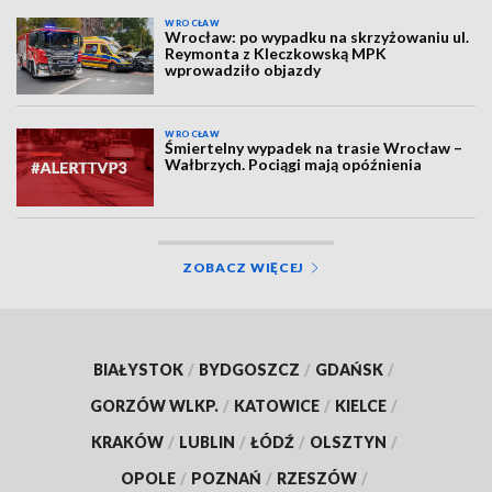
WROCŁAW
Wrocław: po wypadku na skrzyżowaniu ul.
Reymonta z Kleczkowską MPK
wprowadziło objazdy
WROCŁAW
Śmiertelny wypadek na trasie Wrocław –
Wałbrzych. Pociągi mają opóźnienia
ZOBACZ WIĘCEJ
BIAŁYSTOK
/
BYDGOSZCZ
/
GDAŃSK
/
GORZÓW WLKP.
/
KATOWICE
/
KIELCE
/
KRAKÓW
/
LUBLIN
/
ŁÓDŹ
/
OLSZTYN
/
OPOLE
/
POZNAŃ
/
RZESZÓW
/