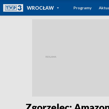
POWRÓT DO
WROCŁAW
Programy
Aktua
TVP REGIONY
Zgorzelec: Amazonk