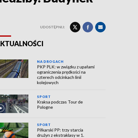
UDOSTĘPNIJ:
KTUALNOŚCI
NA DROGACH
PKP PLK: w związku z upałami
ograniczenia prędkości na
czterech odcinkach linii
kolejowych
SPORT
Kraksa podczas Tour de
Pologne
SPORT
Piłkarski PP: trzy starcia
drużyn z ekstraklasy w 1.