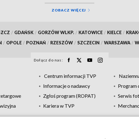
ZOBACZ WIĘCEJ
SZCZ
/
GDAŃSK
/
GORZÓW WLKP.
/
KATOWICE
/
KIELCE
/
KRA
N
/
OPOLE
/
POZNAŃ
/
RZESZÓW
/
SZCZECIN
/
WARSZAWA
/
W
Dołącz do nas:
Centrum informacji TVP
Naziemna
Informacje o nadawcy
Program d
zetargowe
Zgłoś program (ROPAT)
Serwis fo
wizyjna
Kariera w TVP
Merchandi
Polityka prywatności
Moje zgody
Pomoc
Biuro re