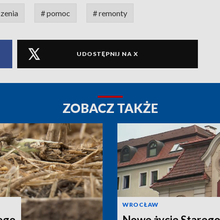
zenia
# pomoc
# remonty
UDOSTĘPNIJ NA X
ZOBACZ TAKŻE
WROCŁAW
tego
Nowe życie Starego