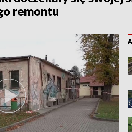
go remontu
A