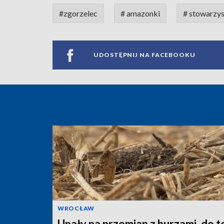
#zgorzelec
# amazonki
# stowarzys
UDOSTĘPNIJ NA FACEBOOKU
WROCŁAW
Upały na przemian z burzami, do 