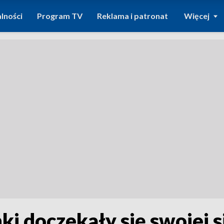
lności
Program TV
Reklama i patronat
Więcej
i doczekały się swojej 