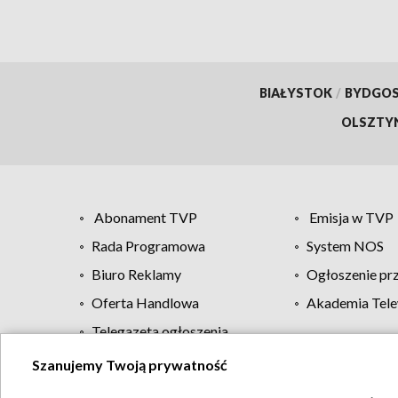
BIAŁYSTOK
/
BYDGO
OLSZTY
Abonament TVP
Emisja w TVP
Rada Programowa
System NOS
Biuro Reklamy
Ogłoszenie pr
Oferta Handlowa
Akademia Tele
Telegazeta ogłoszenia
Szanujemy Twoją prywatność
Regulamin TVP