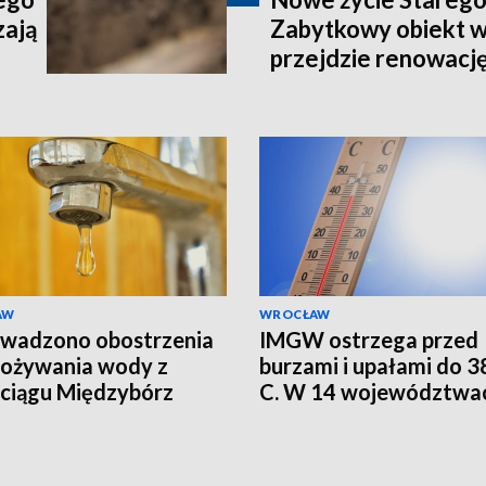
zają
Zabytkowy obiekt 
przejdzie renowacj
AW
WROCŁAW
wadzono obostrzenia
IMGW ostrzega przed
pożywania wody z
burzami i upałami do 38
ciągu Międzybórz
C. W 14 województwa
alert RCB