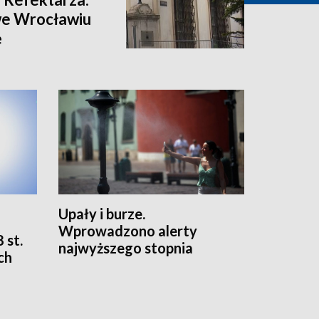
we Wrocławiu
ę
Upały i burze.
Wprowadzono alerty
 st.
najwyższego stopnia
ch