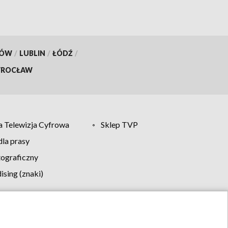
KÓW
/
LUBLIN
/
ŁÓDŹ
/
ROCŁAW
 Telewizja Cyfrowa
Sklep TVP
la prasy
tograficzny
sing (znaki)
klamy
Kontakt