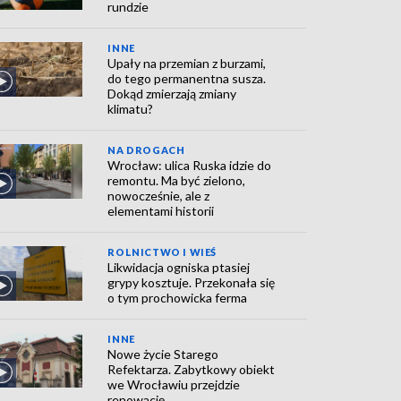
rundzie
INNE
Upały na przemian z burzami,
do tego permanentna susza.
Dokąd zmierzają zmiany
klimatu?
NA DROGACH
Wrocław: ulica Ruska idzie do
remontu. Ma być zielono,
nowocześnie, ale z
elementami historii
ROLNICTWO I WIEŚ
Likwidacja ogniska ptasiej
grypy kosztuje. Przekonała się
o tym prochowicka ferma
INNE
Nowe życie Starego
Refektarza. Zabytkowy obiekt
we Wrocławiu przejdzie
renowację