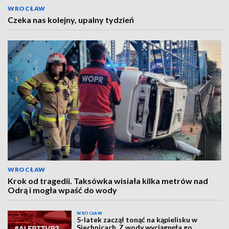
WROCŁAW
Czeka nas kolejny, upalny tydzień
WROCŁAW
Krok od tragedii. Taksówka wisiała kilka metrów nad
Odrą i mogła wpaść do wody
WROCŁAW
5-latek zaczął tonąć na kąpielisku w
Siechnicach. Z wody wyciągnęła go