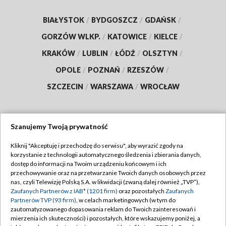
BIAŁYSTOK
/
BYDGOSZCZ
/
GDAŃSK
/
GORZÓW WLKP.
/
KATOWICE
/
KIELCE
/
KRAKÓW
/
LUBLIN
/
ŁÓDŹ
/
OLSZTYN
/
OPOLE
/
POZNAŃ
/
RZESZÓW
/
SZCZECIN
/
WARSZAWA
/
WROCŁAW
Szanujemy Twoją prywatność
Dołącz do nas:
Kliknij "Akceptuję i przechodzę do serwisu", aby wyrazić zgody na
korzystanie z technologii automatycznego śledzenia i zbierania danych,
TVP
dostęp do informacji na Twoim urządzeniu końcowym i ich
Abonament TVP
przechowywanie oraz na przetwarzanie Twoich danych osobowych przez
Regulamin TVP
nas, czyli Telewizję Polską S.A. w likwidacji (zwaną dalej również „TVP”),
Emisja w TVP
Polityka prywatności
Zaufanych Partnerów z IAB* (1201 firm)
oraz pozostałych
Zaufanych
Partnerów TVP (93 firm)
, w celach marketingowych (w tym do
Centrum informacji TVP
Moje zgody
zautomatyzowanego dopasowania reklam do Twoich zainteresowań i
mierzenia ich skuteczności) i pozostałych, które wskazujemy poniżej, a
Naziemna Telewizja Cyfrowa
Pomoc