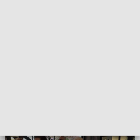
POWRÓT DO
WROCŁAW
TVP REGIONY
Uroczyste przyjęcie dla kombatantów w
Kudowie Zdroju
2022-11-12
Piotr Mróz; bko