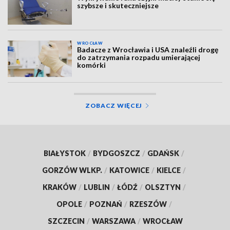
szybsze i skuteczniejsze
WROCŁAW
Badacze z Wrocławia i USA znaleźli drogę
do zatrzymania rozpadu umierającej
komórki
ZOBACZ WIĘCEJ
BIAŁYSTOK
/
BYDGOSZCZ
/
GDAŃSK
/
GORZÓW WLKP.
/
KATOWICE
/
KIELCE
/
KRAKÓW
/
LUBLIN
/
ŁÓDŹ
/
OLSZTYN
/
OPOLE
/
POZNAŃ
/
RZESZÓW
/
SZCZECIN
/
WARSZAWA
/
WROCŁAW