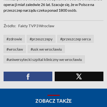
operacji miał zaledwie 26 lat. Szacuje się, że w Polsce na
przeszczep narządu czeka ponad 1800 osób.
Źródło:
Fakty TVP3 Wrocław
#zdrowie
#przeszczepy
#przeszczep serca
#wrocław
#usk we wrocławiu
#uniwersytecki szpital kliniczny we wrocławiu
ZOBACZ TAKŻE