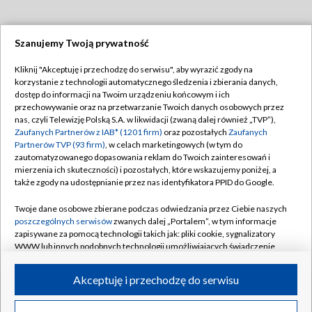
Szanujemy Twoją prywatność
Dołącz do nas:
Kliknij "Akceptuję i przechodzę do serwisu", aby wyrazić zgody na
korzystanie z technologii automatycznego śledzenia i zbierania danych,
TVP
dostęp do informacji na Twoim urządzeniu końcowym i ich
Abonament TVP
przechowywanie oraz na przetwarzanie Twoich danych osobowych przez
Regulamin TVP
nas, czyli Telewizję Polską S.A. w likwidacji (zwaną dalej również „TVP”),
Emisja w TVP
Polityka prywatności
Zaufanych Partnerów z IAB* (1201 firm)
oraz pozostałych
Zaufanych
Partnerów TVP (93 firm)
, w celach marketingowych (w tym do
Centrum informacji TVP
Moje zgody
zautomatyzowanego dopasowania reklam do Twoich zainteresowań i
mierzenia ich skuteczności) i pozostałych, które wskazujemy poniżej, a
Naziemna Telewizja Cyfrowa
Pomoc
także zgody na udostępnianie przez nas identyfikatora PPID do Google.
Sklep TVP
Biuro reklamy
Twoje dane osobowe zbierane podczas odwiedzania przez Ciebie naszych
Rada Programowa
Kontakt
poszczególnych serwisów
zwanych dalej „Portalem”, w tym informacje
zapisywane za pomocą technologii takich jak: pliki cookie, sygnalizatory
System NOS
WWW lub innych podobnych technologii umożliwiających świadczenie
dopasowanych i bezpiecznych usług, personalizację treści oraz reklam,
Informacje o nadawcy
Kanały
udostępnianie funkcji mediów społecznościowych oraz analizowanie
Akceptuję i przechodzę do serwisu
ruchu w Internecie.
Program dla prasy
©2026 Telewizja Polska S.A. w likwidacji
Biuro Reklamy
Twoje dane osobowe zbierane podczas odwiedzania przez Ciebie