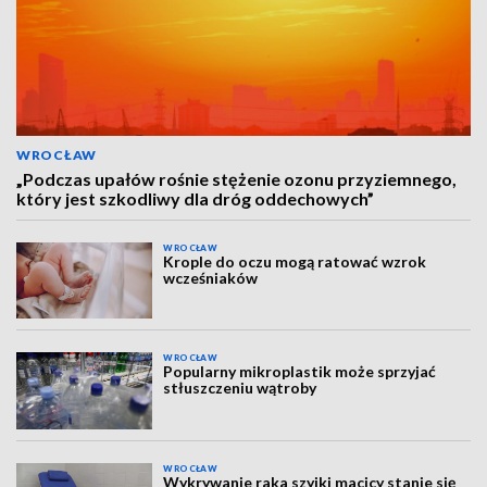
WROCŁAW
„Podczas upałów rośnie stężenie ozonu przyziemnego,
który jest szkodliwy dla dróg oddechowych”
WROCŁAW
Krople do oczu mogą ratować wzrok
wcześniaków
WROCŁAW
Popularny mikroplastik może sprzyjać
stłuszczeniu wątroby
WROCŁAW
Wykrywanie raka szyjki macicy stanie się