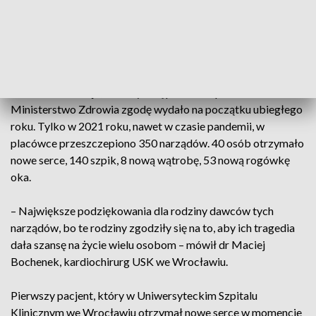
4h, dlatego narząd przetransportowano śmigłowcem. Ze
względu na to, że od przeszczepu minęło zaledwie kilka dni,
lekarze chronią tożsamość pacjenta.
Uniwersytecki Szpital Kliniczny we Wrocławiu jest szóstym
ośrodkiem w kraju, w którym są przeszczepiane serca.
Ministerstwo Zdrowia zgodę wydało na początku ubiegłego
roku. Tylko w 2021 roku, nawet w czasie pandemii, w
placówce przeszczepiono 350 narządów. 40 osób otrzymało
nowe serce, 140 szpik, 8 nową wątrobę, 53 nową rogówkę
oka.
– Największe podziękowania dla rodziny dawców tych
narządów, bo te rodziny zgodziły się na to, aby ich tragedia
dała szansę na życie wielu osobom – mówił dr Maciej
Bochenek, kardiochirurg USK we Wrocławiu.
Pierwszy pacjent, który w Uniwersyteckim Szpitalu
Klinicznym we Wrocławiu otrzymał nowe serce w momencie