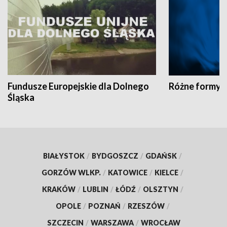
Fundusze Europejskie dla Dolnego
Różne formy t
Śląska
BIAŁYSTOK
/
BYDGOSZCZ
/
GDAŃSK
/
GORZÓW WLKP.
/
KATOWICE
/
KIELCE
/
KRAKÓW
/
LUBLIN
/
ŁÓDŹ
/
OLSZTYN
/
OPOLE
/
POZNAŃ
/
RZESZÓW
/
SZCZECIN
/
WARSZAWA
/
WROCŁAW