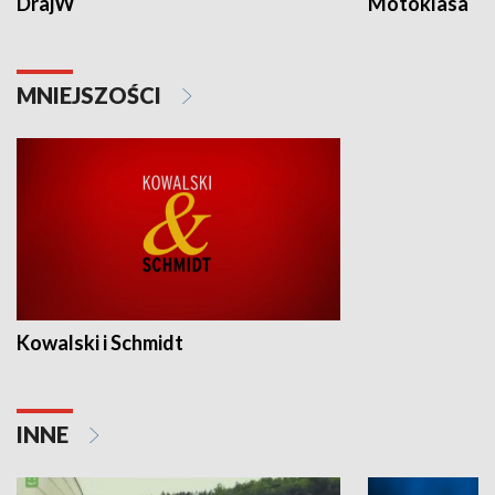
DrajW
Motoklasa
MNIEJSZOŚCI
Kowalski i Schmidt
INNE