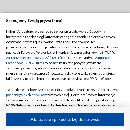
Szanujemy Twoją prywatność
Dołącz do nas:
Kliknij "Akceptuję i przechodzę do serwisu", aby wyrazić zgody na
korzystanie z technologii automatycznego śledzenia i zbierania danych,
TVP
dostęp do informacji na Twoim urządzeniu końcowym i ich
Abonament TVP
przechowywanie oraz na przetwarzanie Twoich danych osobowych przez
Regulamin TVP
nas, czyli Telewizję Polską S.A. w likwidacji (zwaną dalej również „TVP”),
Emisja w TVP
Polityka prywatności
Zaufanych Partnerów z IAB* (1201 firm)
oraz pozostałych
Zaufanych
Partnerów TVP (93 firm)
, w celach marketingowych (w tym do
Centrum informacji TVP
Moje zgody
zautomatyzowanego dopasowania reklam do Twoich zainteresowań i
mierzenia ich skuteczności) i pozostałych, które wskazujemy poniżej, a
Naziemna Telewizja Cyfrowa
Pomoc
także zgody na udostępnianie przez nas identyfikatora PPID do Google.
Sklep TVP
Biuro reklamy
Twoje dane osobowe zbierane podczas odwiedzania przez Ciebie naszych
Rada Programowa
Kontakt
poszczególnych serwisów
zwanych dalej „Portalem”, w tym informacje
zapisywane za pomocą technologii takich jak: pliki cookie, sygnalizatory
System NOS
WWW lub innych podobnych technologii umożliwiających świadczenie
dopasowanych i bezpiecznych usług, personalizację treści oraz reklam,
Informacje o nadawcy
Kanały
udostępnianie funkcji mediów społecznościowych oraz analizowanie
Akceptuję i przechodzę do serwisu
ruchu w Internecie.
Program dla prasy
©2026 Telewizja Polska S.A. w likwidacji