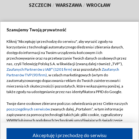
SZCZECIN
/
WARSZAWA
/
WROCŁAW
Szanujemy Twoją prywatność
Dołącz do nas:
Kliknij "Akceptuję i przechodzę do serwisu", aby wyrazić zgody na
korzystanie z technologii automatycznego śledzenia i zbierania danych,
TVP
dostęp do informacji na Twoim urządzeniu końcowym i ich
Abonament TVP
przechowywanie oraz na przetwarzanie Twoich danych osobowych przez
Regulamin TVP
nas, czyli Telewizję Polską S.A. w likwidacji (zwaną dalej również „TVP”),
Emisja w TVP
Polityka prywatności
Zaufanych Partnerów z IAB* (1201 firm)
oraz pozostałych
Zaufanych
Partnerów TVP (93 firm)
, w celach marketingowych (w tym do
Centrum informacji TVP
Moje zgody
zautomatyzowanego dopasowania reklam do Twoich zainteresowań i
mierzenia ich skuteczności) i pozostałych, które wskazujemy poniżej, a
Naziemna Telewizja Cyfrowa
Pomoc
także zgody na udostępnianie przez nas identyfikatora PPID do Google.
Sklep TVP
Biuro reklamy
Twoje dane osobowe zbierane podczas odwiedzania przez Ciebie naszych
Rada Programowa
Kontakt
poszczególnych serwisów
zwanych dalej „Portalem”, w tym informacje
zapisywane za pomocą technologii takich jak: pliki cookie, sygnalizatory
System NOS
WWW lub innych podobnych technologii umożliwiających świadczenie
dopasowanych i bezpiecznych usług, personalizację treści oraz reklam,
Informacje o nadawcy
Kanały
udostępnianie funkcji mediów społecznościowych oraz analizowanie
Akceptuję i przechodzę do serwisu
ruchu w Internecie.
Program dla prasy