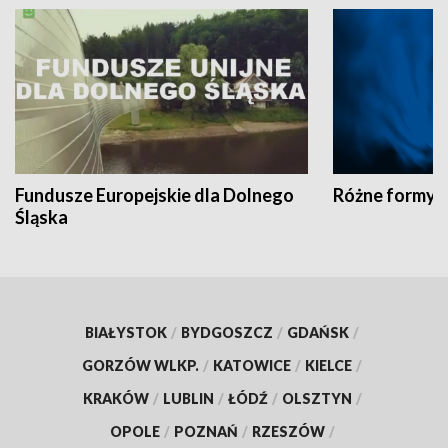
Fundusze Europejskie dla Dolnego
Różne formy t
Śląska
BIAŁYSTOK
/
BYDGOSZCZ
/
GDAŃSK
/
GORZÓW WLKP.
/
KATOWICE
/
KIELCE
/
KRAKÓW
/
LUBLIN
/
ŁÓDŹ
/
OLSZTYN
/
OPOLE
/
POZNAŃ
/
RZESZÓW
/