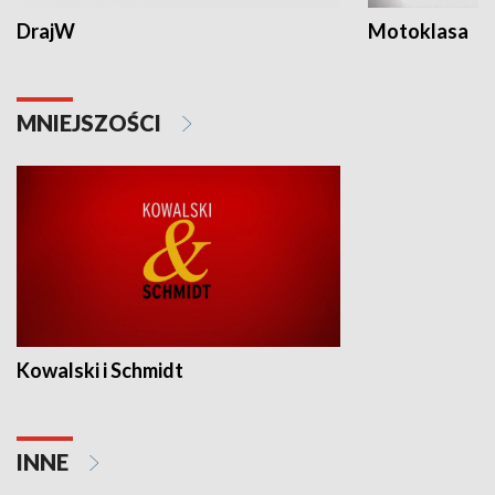
DrajW
Motoklasa
MNIEJSZOŚCI
Kowalski i Schmidt
INNE