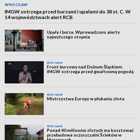
WROCŁAW
IMGW ostrzega przed burzami i upałami do 38 st. C. W
14 województwach alert RCB
Upały i burze. Wprowadzono alerty
najwyższego stopnia
WROCŁAW
Front burzowy nad Dolnym Śląskiem.
IMGW ostrzega przed gwałtowną pogodą
WROCŁAW
Mistrzostwa Europy w płukaniu złota
WROCŁAW
Ponad 40 milionów złotych ma kosztować
przebudowa oczyszczalni Ścieków w
Marczycach