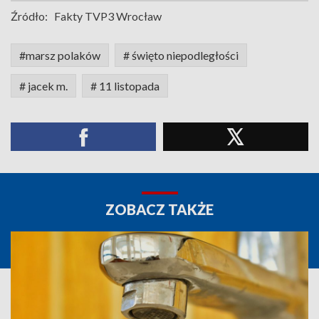
Źródło:
Fakty TVP3 Wrocław
#marsz polaków
# święto niepodległości
# jacek m.
# 11 listopada
ZOBACZ TAKŻE