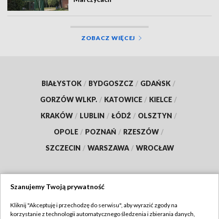
ZOBACZ WIĘCEJ
BIAŁYSTOK
/
BYDGOSZCZ
/
GDAŃSK
/
GORZÓW WLKP.
/
KATOWICE
/
KIELCE
/
KRAKÓW
/
LUBLIN
/
ŁÓDŹ
/
OLSZTYN
/
OPOLE
/
POZNAŃ
/
RZESZÓW
/
SZCZECIN
/
WARSZAWA
/
WROCŁAW
Szanujemy Twoją prywatność
Dołącz do nas:
Kliknij "Akceptuję i przechodzę do serwisu", aby wyrazić zgody na
korzystanie z technologii automatycznego śledzenia i zbierania danych,
TVP