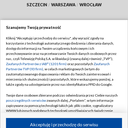
SZCZECIN
/
WARSZAWA
/
WROCŁAW
Szanujemy Twoją prywatność
Dołącz do nas:
Kliknij "Akceptuję i przechodzę do serwisu", aby wyrazić zgody na
korzystanie z technologii automatycznego śledzenia i zbierania danych,
TVP
dostęp do informacji na Twoim urządzeniu końcowym i ich
Abonament TVP
przechowywanie oraz na przetwarzanie Twoich danych osobowych przez
Regulamin TVP
nas, czyli Telewizję Polską S.A. w likwidacji (zwaną dalej również „TVP”),
Emisja w TVP
Polityka prywatności
Zaufanych Partnerów z IAB* (1201 firm)
oraz pozostałych
Zaufanych
Partnerów TVP (93 firm)
, w celach marketingowych (w tym do
Centrum informacji TVP
Moje zgody
zautomatyzowanego dopasowania reklam do Twoich zainteresowań i
mierzenia ich skuteczności) i pozostałych, które wskazujemy poniżej, a
Naziemna Telewizja Cyfrowa
Pomoc
także zgody na udostępnianie przez nas identyfikatora PPID do Google.
Sklep TVP
Biuro reklamy
Twoje dane osobowe zbierane podczas odwiedzania przez Ciebie naszych
Rada Programowa
Kontakt
poszczególnych serwisów
zwanych dalej „Portalem”, w tym informacje
zapisywane za pomocą technologii takich jak: pliki cookie, sygnalizatory
System NOS
WWW lub innych podobnych technologii umożliwiających świadczenie
dopasowanych i bezpiecznych usług, personalizację treści oraz reklam,
Informacje o nadawcy
Kanały
udostępnianie funkcji mediów społecznościowych oraz analizowanie
Akceptuję i przechodzę do serwisu
ruchu w Internecie.
Program dla prasy