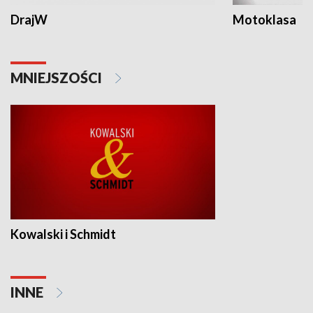
DrajW
Motoklasa
MNIEJSZOŚCI
Kowalski i Schmidt
INNE