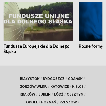
Fundusze Europejskie dla Dolnego
Różne formy t
Śląska
BIAŁYSTOK
/
BYDGOSZCZ
/
GDAŃSK
/
GORZÓW WLKP.
/
KATOWICE
/
KIELCE
/
KRAKÓW
/
LUBLIN
/
ŁÓDŹ
/
OLSZTYN
/
OPOLE
/
POZNAŃ
/
RZESZÓW
/