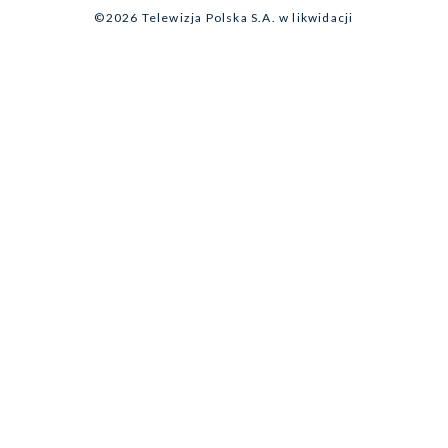
©2026 Telewizja Polska S.A. w likwidacji
Biuro Reklamy
Ogłoszenie przetargowe
Zgłoś program (ROPAT)
Serwis fotograficzny
Oferta Handlowa
Akademia Telewizyjna
Kariera w TVP
Merchandising (znaki)
Telegazeta ogłoszenia