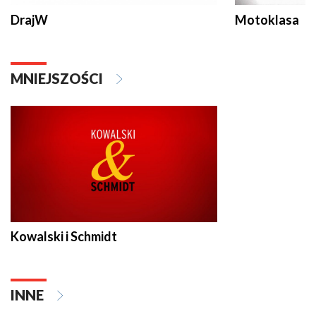
DrajW
Motoklasa
MNIEJSZOŚCI
Kowalski i Schmidt
INNE