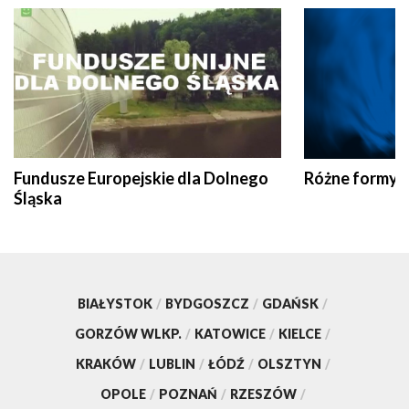
Fundusze Europejskie dla Dolnego
Różne formy t
Śląska
BIAŁYSTOK
/
BYDGOSZCZ
/
GDAŃSK
/
GORZÓW WLKP.
/
KATOWICE
/
KIELCE
/
KRAKÓW
/
LUBLIN
/
ŁÓDŹ
/
OLSZTYN
/
OPOLE
/
POZNAŃ
/
RZESZÓW
/