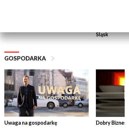
Aqua jesień
Ruszaj z nami
Śląsk
GOSPODARKA
Uwaga na gospodarkę
Dobry Biznes