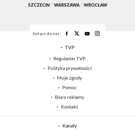
SZCZECIN
/
WARSZAWA
/
WROCŁAW
Dołącz do nas:
TVP
Abonament TVP
Regulamin TVP
Emisja w TVP
Polityka prywatności
Centrum informacji TVP
Moje zgody
Naziemna Telewizja Cyfrowa
Pomoc
Sklep TVP
Biuro reklamy
Rada Programowa
Kontakt
System NOS
Informacje o nadawcy
Kanały
Program dla prasy