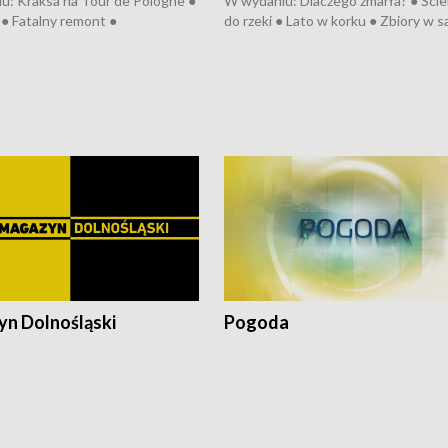
u: Kraksa na Tour de Pologne ●
W wydaniu: Dlaczego zmarła? ● Ściek
● Fatalny remont ●
do rzeki ● Lato w korku ● Zbiory w 
zowane osiedle ● Kosztowna
● Senior za kółkiem ● Złoto dla...
ypa ● Pociągiem na lotnisko ●
cierpiwych ● Mrożonki dla zwierząt
ka ● Refektarz do remontu ●
pałów
n Dolnośląski
Pogoda