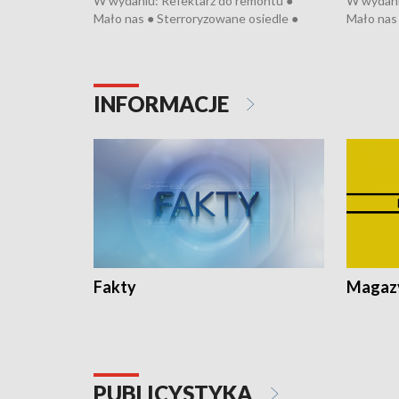
W wydaniu: Refektarz do remontu ●
W wydani
Mało nas ● Sterroryzowane osiedle ●
Mało nas 
Fatalny remont ● Kosztowna ptasia grypa
Sterrory
● Nowa Ruska ● Pociągiem na lotnisko ●
ptasia gr
Koniec upałów ● Kraksa na Tour de
Nowa Rus
Pologne
Koniec u
INFORMACJE
Fakty
Magazy
PUBLICYSTYKA