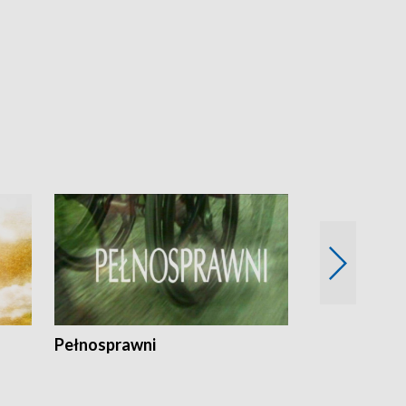
Pełnosprawni
Bezpieczny 