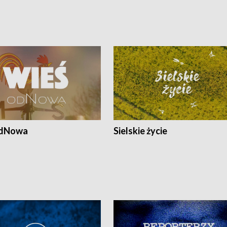
odNowa
Sielskie życie