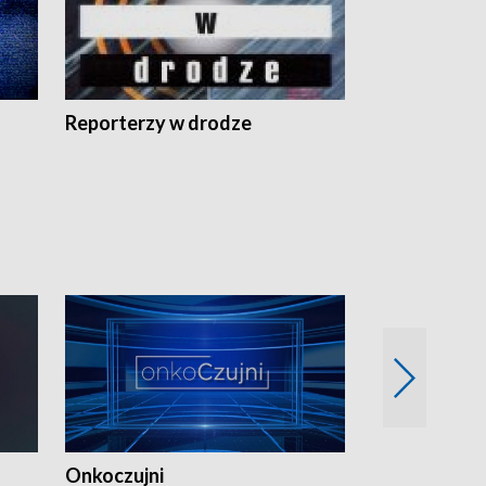
Reporterzy w drodze
Onkoczujni
Recepta na 