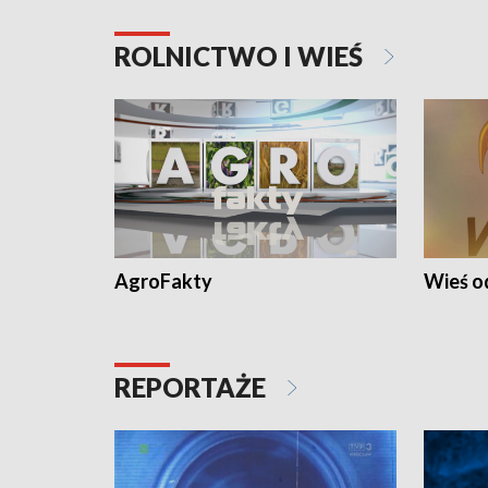
ROLNICTWO I WIEŚ
AgroFakty
Wieś 
REPORTAŻE