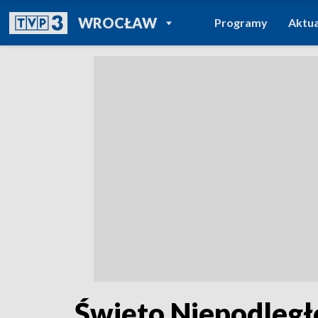
POWRÓT DO
WROCŁAW
Programy
Aktua
TVP REGIONY
Święto Niepodległo