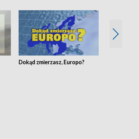
Dokąd zmierzasz, Europo?
Fakty Komen