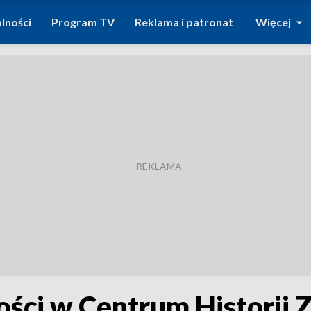
lności
Program TV
Reklama i patronat
Więcej
ści w Centrum Historii 