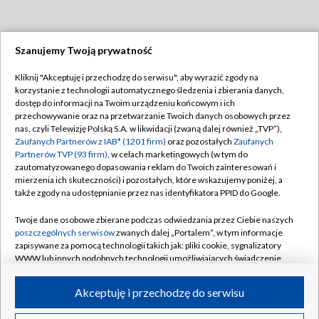
Szanujemy Twoją prywatność
Dołącz do nas:
Kliknij "Akceptuję i przechodzę do serwisu", aby wyrazić zgody na
korzystanie z technologii automatycznego śledzenia i zbierania danych,
TVP
dostęp do informacji na Twoim urządzeniu końcowym i ich
Abonament TVP
przechowywanie oraz na przetwarzanie Twoich danych osobowych przez
Regulamin TVP
nas, czyli Telewizję Polską S.A. w likwidacji (zwaną dalej również „TVP”),
Emisja w TVP
Polityka prywatności
Zaufanych Partnerów z IAB* (1201 firm)
oraz pozostałych
Zaufanych
Partnerów TVP (93 firm)
, w celach marketingowych (w tym do
Centrum informacji TVP
Moje zgody
zautomatyzowanego dopasowania reklam do Twoich zainteresowań i
mierzenia ich skuteczności) i pozostałych, które wskazujemy poniżej, a
Naziemna Telewizja Cyfrowa
Pomoc
także zgody na udostępnianie przez nas identyfikatora PPID do Google.
Sklep TVP
Biuro reklamy
Twoje dane osobowe zbierane podczas odwiedzania przez Ciebie naszych
Rada Programowa
Kontakt
poszczególnych serwisów
zwanych dalej „Portalem”, w tym informacje
zapisywane za pomocą technologii takich jak: pliki cookie, sygnalizatory
System NOS
WWW lub innych podobnych technologii umożliwiających świadczenie
dopasowanych i bezpiecznych usług, personalizację treści oraz reklam,
Informacje o nadawcy
Kanały
udostępnianie funkcji mediów społecznościowych oraz analizowanie
Akceptuję i przechodzę do serwisu
ruchu w Internecie.
Program dla prasy
©2026 Telewizja Polska S.A. w likwidacji