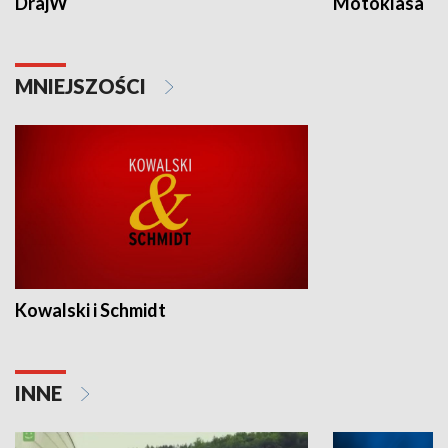
DrajW
Motoklasa
MNIEJSZOŚCI
Kowalski i Schmidt
INNE