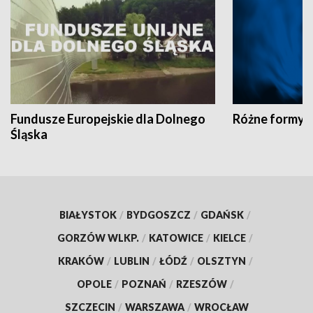
Fundusze Europejskie dla Dolnego
Różne formy t
Śląska
BIAŁYSTOK
/
BYDGOSZCZ
/
GDAŃSK
/
GORZÓW WLKP.
/
KATOWICE
/
KIELCE
/
KRAKÓW
/
LUBLIN
/
ŁÓDŹ
/
OLSZTYN
/
OPOLE
/
POZNAŃ
/
RZESZÓW
/
SZCZECIN
/
WARSZAWA
/
WROCŁAW