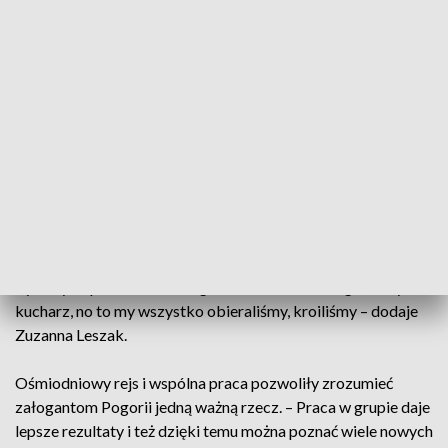
strona rejsowej rzeczywistości.
– Było bardzo dużo sytuacji niekomfortowych, które
wyciągały nas ze strefy komfortu i jednak nie jestem
przyzwyczajona do systemu, że wstaję o 4:00, chodzę spać o
20:00 tego samego dnia i idę spać na 3 godziny i znowu
wstaje – wyjaśnia Klara Klin.
– Byliśmy podzieleni na 4 wachty i każda z nas miała w dany
dzień swoje zadanie. Na przykład wachta kambuzowa
zajmująca się gotowaniem i sprzątaniem statku, no to
byliśmy odpowiedzialni za gotowaniem mimo tego, że był
kucharz, no to my wszystko obieraliśmy, kroiliśmy – dodaje
Zuzanna Leszak.
Ośmiodniowy rejs i wspólna praca pozwoliły zrozumieć
załogantom Pogorii jedną ważną rzecz. – Praca w grupie daje
lepsze rezultaty i też dzięki temu można poznać wiele nowych