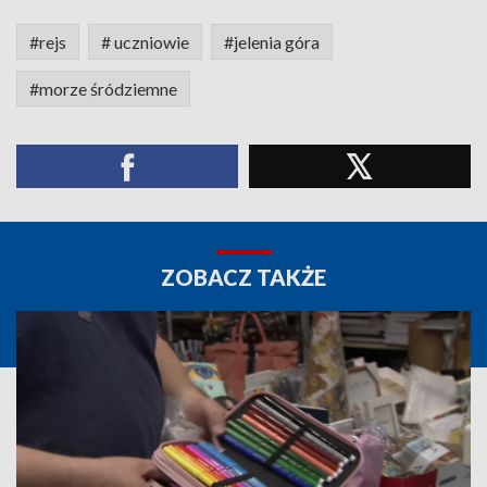
#rejs
# uczniowie
#jelenia góra
#morze śródziemne
ZOBACZ TAKŻE