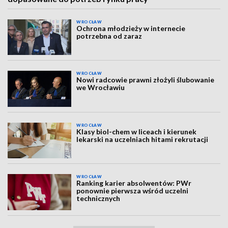
WROCŁAW
Ochrona młodzieży w internecie
potrzebna od zaraz
WROCŁAW
Nowi radcowie prawni złożyli ślubowanie
we Wrocławiu
WROCŁAW
Klasy biol-chem w liceach i kierunek
lekarski na uczelniach hitami rekrutacji
WROCŁAW
Ranking karier absolwentów: PWr
ponownie pierwsza wśród uczelni
technicznych