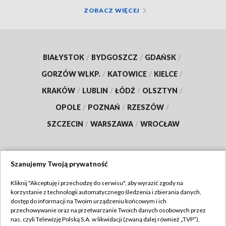
ZOBACZ WIĘCEJ
BIAŁYSTOK
/
BYDGOSZCZ
/
GDAŃSK
/
GORZÓW WLKP.
/
KATOWICE
/
KIELCE
/
KRAKÓW
/
LUBLIN
/
ŁÓDŹ
/
OLSZTYN
/
OPOLE
/
POZNAŃ
/
RZESZÓW
/
SZCZECIN
/
WARSZAWA
/
WROCŁAW
Szanujemy Twoją prywatność
Dołącz do nas:
Kliknij "Akceptuję i przechodzę do serwisu", aby wyrazić zgody na
korzystanie z technologii automatycznego śledzenia i zbierania danych,
TVP
dostęp do informacji na Twoim urządzeniu końcowym i ich
Abonament TVP
przechowywanie oraz na przetwarzanie Twoich danych osobowych przez
Regulamin TVP
nas, czyli Telewizję Polską S.A. w likwidacji (zwaną dalej również „TVP”),