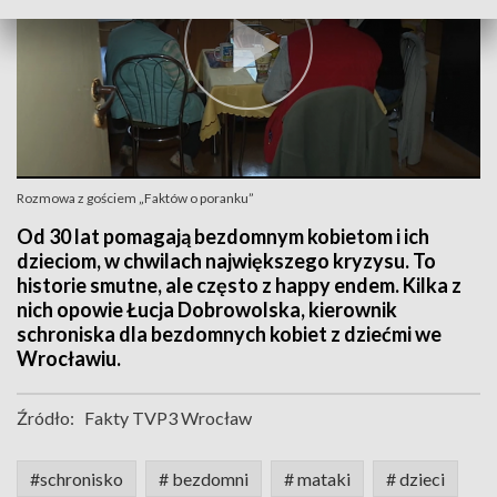
Rozmowa z gościem „Faktów o poranku”
Od 30 lat pomagają bezdomnym kobietom i ich
dzieciom, w chwilach największego kryzysu. To
historie smutne, ale często z happy endem. Kilka z
nich opowie Łucja Dobrowolska, kierownik
schroniska dla bezdomnych kobiet z dziećmi we
Wrocławiu.
Źródło:
Fakty TVP3 Wrocław
#schronisko
# bezdomni
# mataki
# dzieci