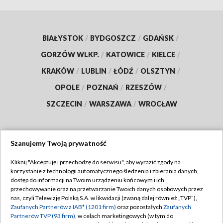
BIAŁYSTOK
/
BYDGOSZCZ
/
GDAŃSK
/
GORZÓW WLKP.
/
KATOWICE
/
KIELCE
/
KRAKÓW
/
LUBLIN
/
ŁÓDŹ
/
OLSZTYN
/
OPOLE
/
POZNAŃ
/
RZESZÓW
/
SZCZECIN
/
WARSZAWA
/
WROCŁAW
Szanujemy Twoją prywatność
Dołącz do nas:
Kliknij "Akceptuję i przechodzę do serwisu", aby wyrazić zgody na
korzystanie z technologii automatycznego śledzenia i zbierania danych,
TVP
dostęp do informacji na Twoim urządzeniu końcowym i ich
Abonament TVP
przechowywanie oraz na przetwarzanie Twoich danych osobowych przez
Regulamin TVP
nas, czyli Telewizję Polską S.A. w likwidacji (zwaną dalej również „TVP”),
Emisja w TVP
Polityka prywatności
Zaufanych Partnerów z IAB* (1201 firm)
oraz pozostałych
Zaufanych
Partnerów TVP (93 firm)
, w celach marketingowych (w tym do
Centrum informacji TVP