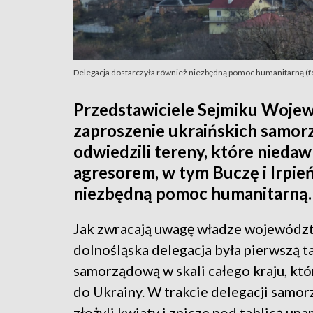
Delegacja dostarczyła również niezbędną pomoc humanitarną (f
Przedstawiciele Sejmiku Woje
zaproszenie ukraińskich samo
odwiedzili tereny, które niedaw
agresorem, w tym Buczę i Irpie
niezbędną pomoc humanitarną.
Jak zwracają uwagę władze wojewódz
dolnośląska delegacja była pierwszą t
samorządową w skali całego kraju, któr
do Ukrainy. W trakcie delegacji samo
złożyli kwiaty i znicze pod tablicą upa