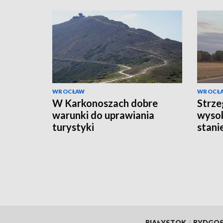
WROCŁAW
WROCŁ
W Karkonoszach dobre
Strze
warunki do uprawiania
wysok
turystyki
stani
BIAŁYSTOK
/
BYDGO