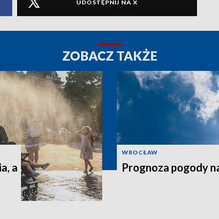
UDOSTĘPNIJ NA X
ZOBACZ TAKŻE
WROCŁAW
a, a
Prognoza pogody n