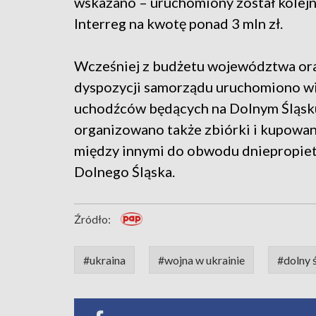
wskazano – uruchomiony został kolej
Interreg na kwotę ponad 3 mln zł.
Wcześniej z budżetu województwa ora
dyspozycji samorządu uruchomiono wi
uchodźców będących na Dolnym Śląsku
organizowano także zbiórki i kupowano
między innymi do obwodu dniepropie
Dolnego Śląska.
Źródło:
#ukraina
#wojna w ukrainie
#dolny 