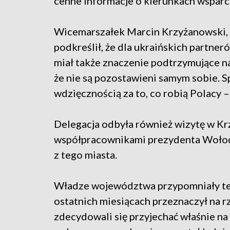
cenne informacje o kierunkach wsparci
Wicemarszałek Marcin Krzyżanowski, k
podkreślił, że dla ukraińskich partn
miał także znaczenie podtrzymujące na 
że nie są pozostawieni samym sobie. Sp
wdzięcznością za to, co robią Polacy –
Delegacja odbyła również wizytę w Kr
współpracownikami prezydenta Wołod
z tego miasta.
Władze województwa przypomniały też
ostatnich miesiącach przeznaczył na r
zdecydowali się przyjechać właśnie na 