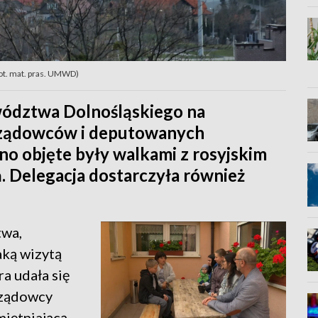
ot. mat. pras. UMWD)
wództwa Dolnośląskiego na
rządowców i deputowanych
no objęte były walkami z rosyjskim
ń. Delegacja dostarczyła również
twa,
aką wizytą
a udała się
rządowcy
miętniającą