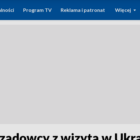
lności
Program TV
Reklama i patronat
Więcej
ządowcy z wizytą w Ukrai