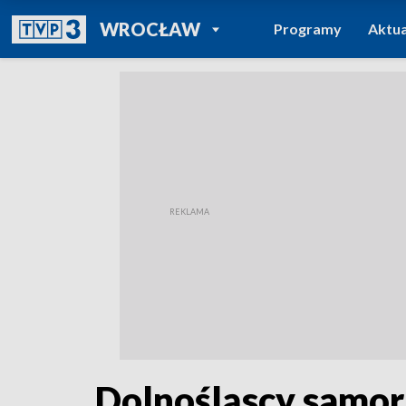
POWRÓT DO
WROCŁAW
Programy
Aktua
TVP REGIONY
Dolnośląscy samor