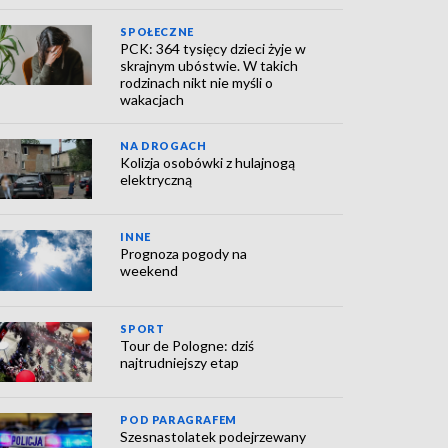
SPOŁECZNE
PCK: 364 tysięcy dzieci żyje w
skrajnym ubóstwie. W takich
rodzinach nikt nie myśli o
wakacjach
NA DROGACH
Kolizja osobówki z hulajnogą
elektryczną
INNE
Prognoza pogody na
weekend
SPORT
Tour de Pologne: dziś
najtrudniejszy etap
POD PARAGRAFEM
Szesnastolatek podejrzewany