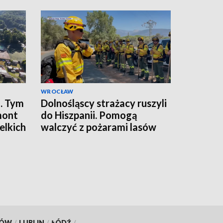
WROCŁAW
. Tym
Dolnośląscy strażacy ruszyli
mont
do Hiszpanii. Pomogą
elkich
walczyć z pożarami lasów
KÓW
/
LUBLIN
/
ŁÓDŹ
/