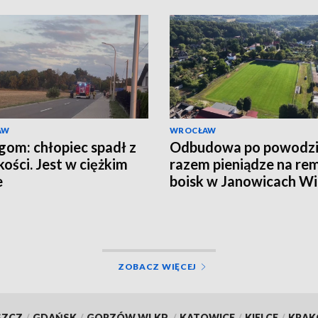
AW
WROCŁAW
gom: chłopiec spadł z
Odbudowa po powodzi
ości. Jest w ciężkim
razem pieniądze na re
e
boisk w Janowicach Wi
i we Wleniu
ZOBACZ WIĘCEJ
SZCZ
/
GDAŃSK
/
GORZÓW WLKP.
/
KATOWICE
/
KIELCE
/
KRA