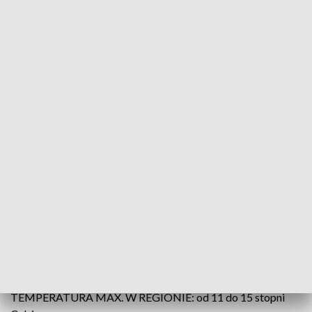
(fot. Pexels; TVP3 Wrocław)
Do południa będzie pogodnie, dość słonecznie i bez
opadów. Na pogodnym niebie w zmiennych ilościach
pojawiać się będą chmury pierzaste i kłębiaste,
które od czasu do czasu przysłaniać nam będą
słońce. Po południu pogoda nie ulegnie większej
zmianie – nadal słonecznych chwil nam nie będzie
brakować i opadów jeszcze nie musimy się obawiać.
Ciepło, ale chwilami porywisty wiatr do 30-50 km/h
obniżał nam będzie temperaturę odczuwalną.
TEMPERATURA MAX. W REGIONIE: od 11 do 15 stopni