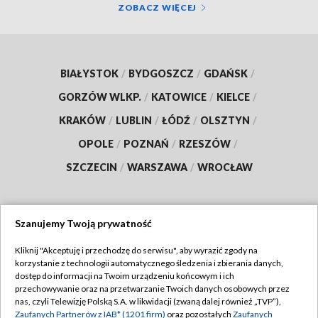
ZOBACZ WIĘCEJ
BIAŁYSTOK
/
BYDGOSZCZ
/
GDAŃSK
/
GORZÓW WLKP.
/
KATOWICE
/
KIELCE
/
KRAKÓW
/
LUBLIN
/
ŁÓDŹ
/
OLSZTYN
/
OPOLE
/
POZNAŃ
/
RZESZÓW
/
SZCZECIN
/
WARSZAWA
/
WROCŁAW
Szanujemy Twoją prywatność
Dołącz do nas:
Kliknij "Akceptuję i przechodzę do serwisu", aby wyrazić zgody na
korzystanie z technologii automatycznego śledzenia i zbierania danych,
TVP
dostęp do informacji na Twoim urządzeniu końcowym i ich
Abonament TVP
przechowywanie oraz na przetwarzanie Twoich danych osobowych przez
Regulamin TVP
nas, czyli Telewizję Polską S.A. w likwidacji (zwaną dalej również „TVP”),
Emisja w TVP
Polityka prywatności
Zaufanych Partnerów z IAB* (1201 firm)
oraz pozostałych
Zaufanych