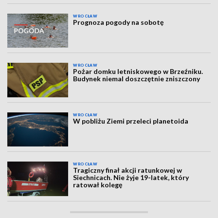
WROCŁAW
Prognoza pogody na sobotę
WROCŁAW
Pożar domku letniskowego w Brzeźniku.
Budynek niemal doszczętnie zniszczony
WROCŁAW
W pobliżu Ziemi przeleci planetoida
WROCŁAW
Tragiczny finał akcji ratunkowej w
Siechnicach. Nie żyje 19-latek, który
ratował kolegę