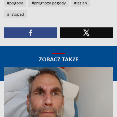
#pogoda
#prognoza pogody
#jesień
#listopad
ZOBACZ TAKŻE