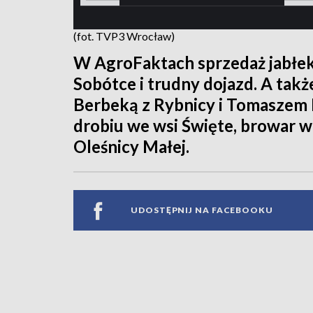
(fot. TVP3 Wrocław)
W AgroFaktach sprzedaż jabłek 
Sobótce i trudny dojazd. A ta
Berbeką z Rybnicy i Tomaszem P
drobiu we wsi Święte, browar 
Oleśnicy Małej.
UDOSTĘPNIJ NA FACEBOOKU