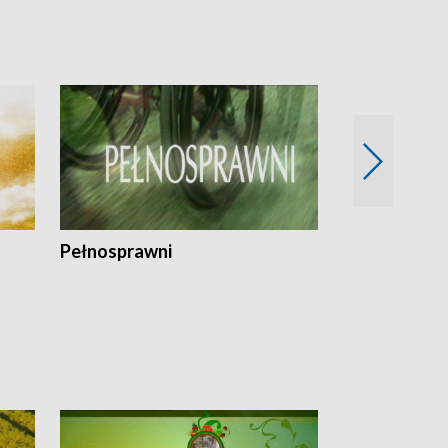
Pełnosprawni
Bezpieczny 