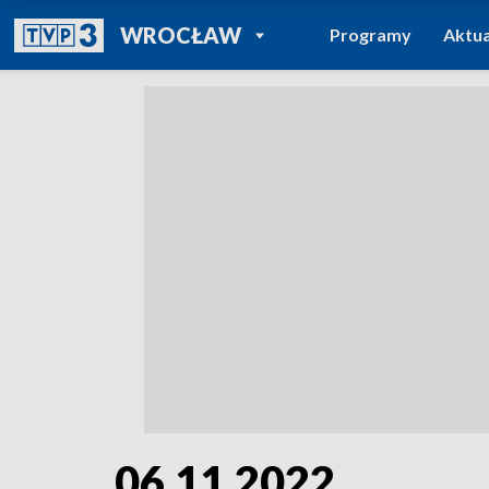
POWRÓT DO
WROCŁAW
Programy
Aktua
TVP REGIONY
06.11.2022