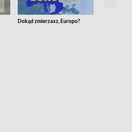
Dokąd zmierzasz, Europo?
Fakty Komen