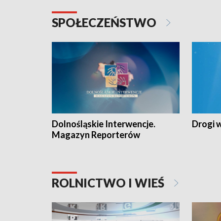
SPOŁECZEŃSTWO
Dolnośląskie Interwencje.
Drogi 
Magazyn Reporterów
ROLNICTWO I WIEŚ