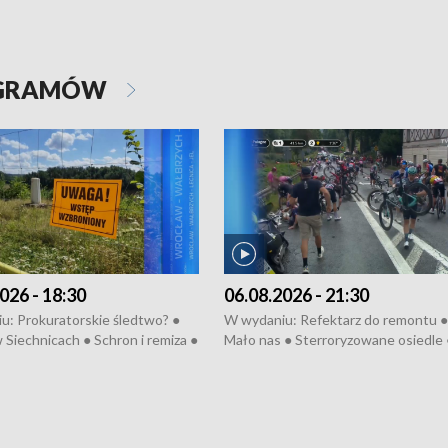
OGRAMÓW
026 - 18:30
06.08.2026 - 21:30
u: Prokuratorskie śledtwo? ●
W wydaniu: Refektarz do remontu ●
 Siechnicach ● Schron i remiza ●
Mało nas ● Sterroryzowane osiedle 
Morawiecki we Wrocławiu ● 81.
Fatalny remont ● Kosztowna ptasia
iędzynarodowego Festiwalu
● Nowa Ruska ● Pociągiem na lotnis
skiego ● Na pomoc Hiszpanom
Koniec upałów ● Kraksa na Tour de
wa po powodzi ● Filmowy
Pologne
z