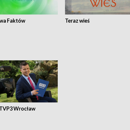
wa Faktów
Teraz wieś
 TVP3 Wrocław