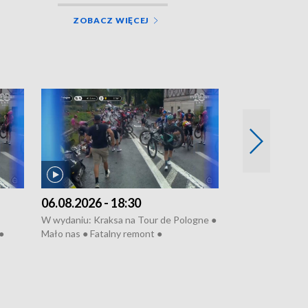
ZOBACZ WIĘCEJ
06.08.2026 - 18:30
05.08.2026 - 
W wydaniu: Kraksa na Tour de Pologne ●
W wydaniu: Dlacz
●
Mało nas ● Fatalny remont ●
do rzeki ● Lato 
 grypa
Sterroryzowane osiedle ● Kosztowna
● Senior za kółki
ko ●
ptasia grypa ● Pociągiem na lotnisko ●
cierpiwych ● Mro
Nowa Ruska ● Refektarz do remontu ●
Koniec upałów