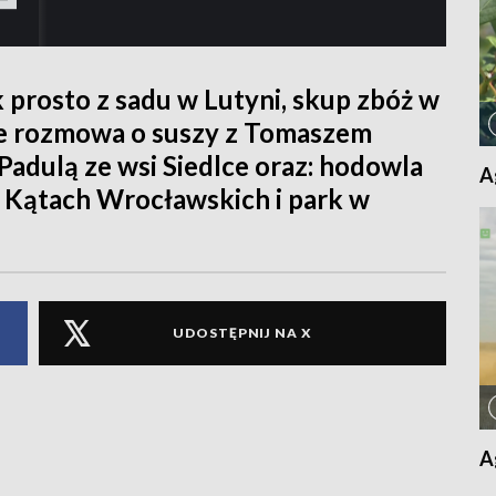
prosto z sadu w Lutyni, skup zbóż w
kże rozmowa o suszy z Tomaszem
adulą ze wsi Siedlce oraz: hodowla
A
w Kątach Wrocławskich i park w
UDOSTĘPNIJ NA X
A