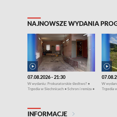
NAJNOWSZE WYDANIA PR
07.08.2026 - 21:30
07.08.2
W wydaniu: Prokuratorskie śledtwo? ●
W wydani
Trgedia w Siechnicach ● Schron i remiza ●
Trgedia w
Mateusz Morawiecki we Wrocławiu ● 81.
Mateusz 
edycja Międzynarodowego Festiwalu
edycja M
Chopinowskiego ● Na pomoc Hiszpanom
Chopinow
● Odbudowa po powodzi ● Filmowy
● Odbudo
INFORMACJE
Lubomierz
Lubomier