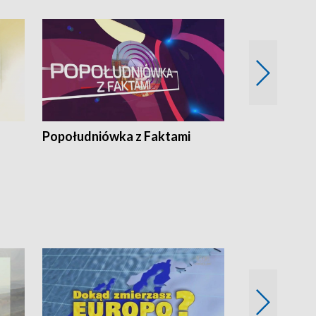
Popołudniówka z Faktami
Z Unią na Ty