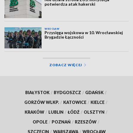
potwierdza atak hakerski
WROCŁAW
Przysięga wojskowa w 10. Wrocławskiej
Brygadzie Łączności
ZOBACZ WIĘCEJ
BIAŁYSTOK
/
BYDGOSZCZ
/
GDAŃSK
/
GORZÓW WLKP.
/
KATOWICE
/
KIELCE
/
KRAKÓW
/
LUBLIN
/
ŁÓDŹ
/
OLSZTYN
/
OPOLE
/
POZNAŃ
/
RZESZÓW
/
SZCZECIN
/
WARSZAWA
/
WROCŁAW