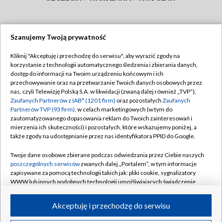
Szanujemy Twoją prywatność
Dołącz do nas:
Kliknij "Akceptuję i przechodzę do serwisu", aby wyrazić zgody na
korzystanie z technologii automatycznego śledzenia i zbierania danych,
TVP
dostęp do informacji na Twoim urządzeniu końcowym i ich
Abonament TVP
przechowywanie oraz na przetwarzanie Twoich danych osobowych przez
Regulamin TVP
nas, czyli Telewizję Polską S.A. w likwidacji (zwaną dalej również „TVP”),
Emisja w TVP
Polityka prywatności
Zaufanych Partnerów z IAB* (1201 firm)
oraz pozostałych
Zaufanych
Partnerów TVP (93 firm)
, w celach marketingowych (w tym do
Centrum informacji TVP
Moje zgody
zautomatyzowanego dopasowania reklam do Twoich zainteresowań i
mierzenia ich skuteczności) i pozostałych, które wskazujemy poniżej, a
Naziemna Telewizja Cyfrowa
Pomoc
także zgody na udostępnianie przez nas identyfikatora PPID do Google.
Sklep TVP
Biuro reklamy
Twoje dane osobowe zbierane podczas odwiedzania przez Ciebie naszych
Rada Programowa
Kontakt
poszczególnych serwisów
zwanych dalej „Portalem”, w tym informacje
zapisywane za pomocą technologii takich jak: pliki cookie, sygnalizatory
System NOS
WWW lub innych podobnych technologii umożliwiających świadczenie
dopasowanych i bezpiecznych usług, personalizację treści oraz reklam,
Informacje o nadawcy
Kanały
udostępnianie funkcji mediów społecznościowych oraz analizowanie
Akceptuję i przechodzę do serwisu
ruchu w Internecie.
Program dla prasy
©2026 Telewizja Polska S.A. w likwidacji