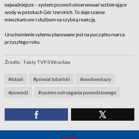
najważniejsze – system pozwoli obserwować wzbierające
wody w potokach Gór Izerskich. To daje szanse
mieszkańcom i służbom na szybką reakcję.
Uruchomienie sytemu planowane jest na początku marca
przyszłego roku.
Źródło:
Fakty TVP3 Wrocław
#lubań
#powiat lubański
#wodowskazy
#powódź
#system ostrzegania powodziowego