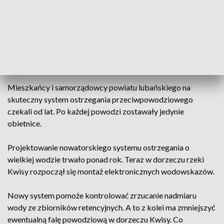
W ciągu dekady gmina Olszyna zalewana była czterokrotnie.
Straty wycenione zostały łącznie na pół miliarda złotych.
Sześć lat temu wielka woda dosłownie spustoszyła centrum
Olszyny. Do dziś mieszkańcy ze strachem wspominają
kolejne powodzie.
Mieszkańcy i samorządowcy powiatu lubańskiego na
skuteczny system ostrzegania przeciwpowodziowego
czekali od lat. Po każdej powodzi zostawały jedynie
obietnice.
Projektowanie nowatorskiego systemu ostrzegania o
wielkiej wodzie trwało ponad rok. Teraz w dorzeczu rzeki
Kwisy rozpoczął się montaż elektronicznych wodowskazów.
Nowy system pomoże kontrolować zrzucanie nadmiaru
wody ze zbiorników retencyjnych. A to z kolei ma zmniejszyć
ewentualną falę powodziową w dorzeczu Kwisy. Co