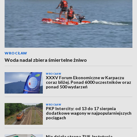
WROCŁAW
Woda nadal zbiera śmiertelne żniwo
WROCŁAW
XXXV Forum Ekonomiczne w Karpaczu
coraz bliżej. Ponad 6000 uczestników oraz
ponad 500 wydarzeń
WROCŁAW
PKP Intercity: od 13 do 17 sierpnia
dodatkowe wagony w najpopularniejszych
pociągach
Nie działa strona ZUS. Instytucja