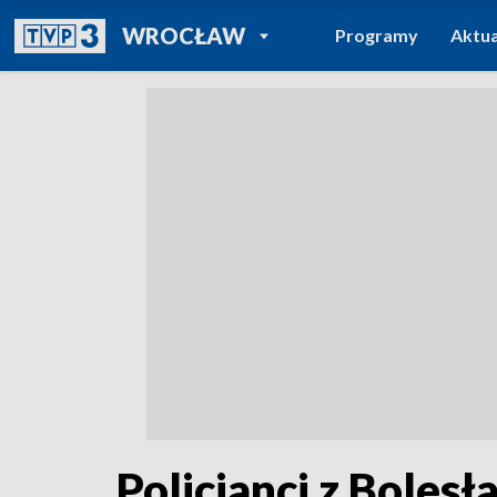
POWRÓT DO
WROCŁAW
Programy
Aktua
TVP REGIONY
Policjanci z Boles