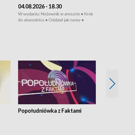
04.08.2026 - 18.30
03.08.2026 - 
W wydaniu: Nożownik w areszcie ● Krok
W wydaniu: Zarz
do obwodnicy ● Oddział jak nowy ●
Wjechał na cho
Rodzic też pacjent ● Rynek ma być
● Węzły do remo
elony
zielony ● Inkubtor w ognisku ● Trzeba
Syreny nie dla w
ratować lekarza
teatrze ● Koncer
„Cud” w Legnicy
Popołudniówka z Faktami
Z Unią na Ty