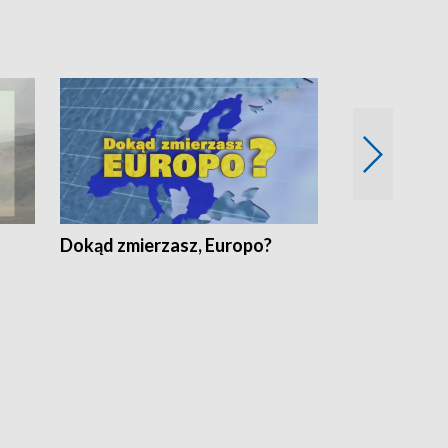
Dokąd zmierzasz, Europo?
Fakty Komen