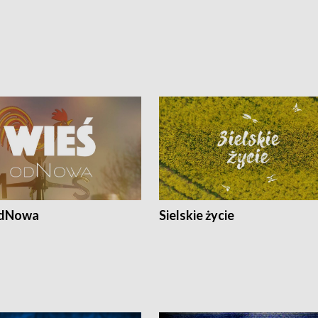
odNowa
Sielskie życie