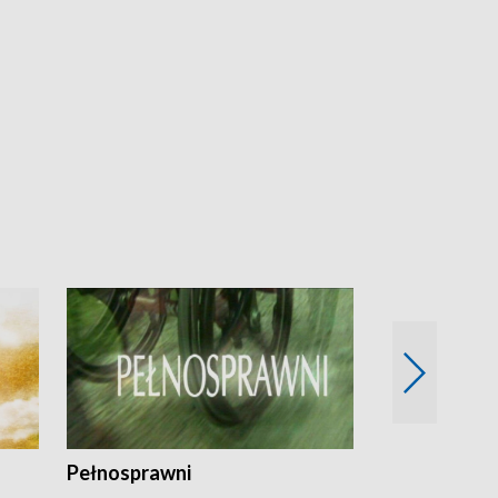
Pełnosprawni
Bezpieczny 