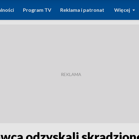
lności
Program TV
Reklama i patronat
Więcej
ławca odzyskali skradzion