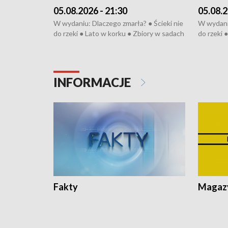
05.08.2026 - 21:30
05.08.2
W wydaniu: Dlaczego zmarła? ● Ścieki nie
W wydaniu
do rzeki ● Lato w korku ● Zbiory w sadach
do rzeki 
● Senior za kółkiem ● Złoto dla...
● Senior z
cierpiwych ● Mrożonki dla zwierząt
cierpiwyc
INFORMACJE
Fakty
Magazy