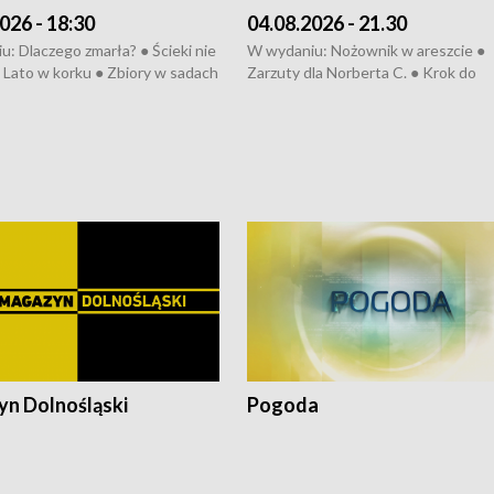
026 - 18:30
04.08.2026 - 21.30
: Dlaczego zmarła? ● Ścieki nie
W wydaniu: Nożownik w areszcie ●
● Lato w korku ● Zbiory w sadach
Zarzuty dla Norberta C. ● Krok do
a kółkiem ● Złoto dla...
obwodnicy ● Miliony na ochronę ●
h ● Mrożonki dla zwierząt
Oddział jak nowy ● Rynek ma być zi
● Inkubator w ognisku ● Rodzic też
pacjent ● Trzeba ratować lekarza
n Dolnośląski
Pogoda