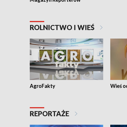
ROLNICTWO I WIEŚ
AgroFakty
Wieś 
REPORTAŻE