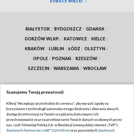
ZOBACZ WIĘCEJ
BIAŁYSTOK
/
BYDGOSZCZ
/
GDAŃSK
/
GORZÓW WLKP.
/
KATOWICE
/
KIELCE
/
KRAKÓW
/
LUBLIN
/
ŁÓDŹ
/
OLSZTYN
/
OPOLE
/
POZNAŃ
/
RZESZÓW
/
SZCZECIN
/
WARSZAWA
/
WROCŁAW
Szanujemy Twoją prywatność
Dołącz do nas:
Kliknij "Akceptuję i przechodzę do serwisu", aby wyrazić zgody na
korzystanie z technologii automatycznego śledzenia i zbierania danych,
TVP
dostęp do informacji na Twoim urządzeniu końcowym i ich
Abonament TVP
przechowywanie oraz na przetwarzanie Twoich danych osobowych przez
Regulamin TVP
nas, czyli Telewizję Polską S.A. w likwidacji (zwaną dalej również „TVP”),
Emisja w TVP
Polityka prywatności
Zaufanych Partnerów z IAB* (1201 firm)
oraz pozostałych
Zaufanych