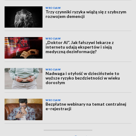
WROCŁAW
Trzy czynniki ryzyka wiążą się z szybszym
rozwojem demencji
WROCŁAW
„Doktor AI”. Jak fałszywi lekarze z
internetu udają ekspertów i sieją
medyczną dezinformację?
WROCŁAW
Nadwaga i otyłość w dzieciństwie to
wyższe ryzyko bezdzietności w wieku
dorosłym
WROCŁAW
Bezpłatne webinary na temat centralnej
e–rejestracji