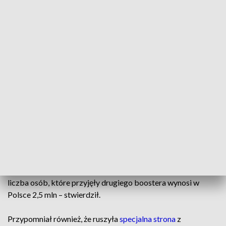
jeżeli chodzi o średnią. Cały czas monitorujemy sytuację, ale
mogę z satysfakcją powiedzieć, że sprawdziły się prognozy
ministra zdrowia, który mówił, że fala zostanie wygaszona i
ryzyko następnej fali mamy dopiero na przełomie roku –
podkreślił na konferencji prasowej w Warszawie Niedzielski.
Jego zdaniem jesień w tym roku, w przeciwieństwie do
jesieni, które pamiętamy z lat poprzednich jeśli chodzi o
COVID, upłynie raczej w spokojny sposób. – Na pewno nie
wywołując żadnego przeciążenia w infrastrukturze szpitalnej
– zauważył.
– Zła część wiadomości jest taka, że mamy w tej chwili
zaszczepionych nieco ponad 700 tysięcy osób szczepionką
w wersji BA.1 bądź BA.45. To jest bardzo mało, bo ogólna
liczba osób, które przyjęły drugiego boostera wynosi w
Polsce 2,5 mln – stwierdził.
Przypomniał również, że ruszyła
specjalna strona
z