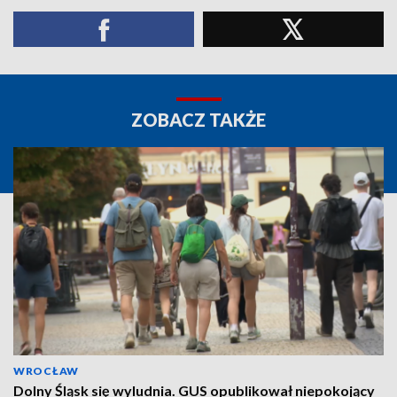
ZOBACZ TAKŻE
WROCŁAW
Dolny Śląsk się wyludnia. GUS opublikował niepokojący