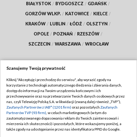
BIAŁYSTOK
/
BYDGOSZCZ
/
GDAŃSK
/
GORZÓW WLKP.
/
KATOWICE
/
KIELCE
/
KRAKÓW
/
LUBLIN
/
ŁÓDŹ
/
OLSZTYN
/
OPOLE
/
POZNAŃ
/
RZESZÓW
/
SZCZECIN
/
WARSZAWA
/
WROCŁAW
Szanujemy Twoją prywatność
Dołącz do nas:
Kliknij "Akceptuję i przechodzę do serwisu", aby wyrazić zgody na
korzystanie z technologii automatycznego śledzenia i zbierania danych,
TVP
dostęp do informacji na Twoim urządzeniu końcowym i ich
Abonament TVP
przechowywanie oraz na przetwarzanie Twoich danych osobowych przez
Regulamin TVP
nas, czyli Telewizję Polską S.A. w likwidacji (zwaną dalej również „TVP”),
Emisja w TVP
Polityka prywatności
Zaufanych Partnerów z IAB* (1201 firm)
oraz pozostałych
Zaufanych
Partnerów TVP (93 firm)
, w celach marketingowych (w tym do
Centrum informacji TVP
Moje zgody
zautomatyzowanego dopasowania reklam do Twoich zainteresowań i
mierzenia ich skuteczności) i pozostałych, które wskazujemy poniżej, a
Naziemna Telewizja Cyfrowa
Pomoc
także zgody na udostępnianie przez nas identyfikatora PPID do Google.
Sklep TVP