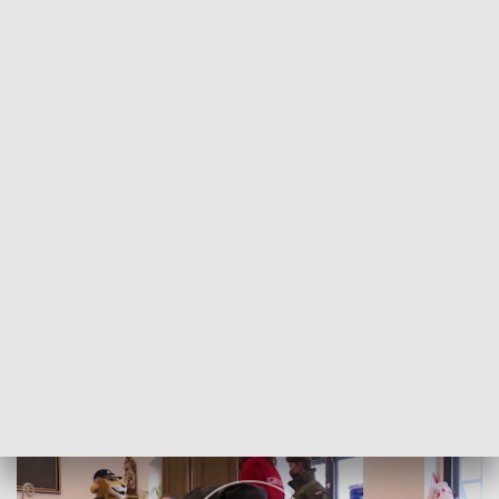
POWRÓT DO
WROCŁAW
TVP REGIONY
„Nasza Paka” – kto może pomóc?
2022-11-02
Natalia Bazler; danbar