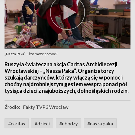
„Nasza Paka” – kto może pomóc?
Ruszyła świąteczna akcja Caritas Archidiecezji
Wrocławskiej – „Nasza Paka”. Organizatorzy
szukają darczyńców, którzy włączą się w pomoc i
choćby najdrobniejszym gestem wesprą ponad pół
tysiąca dzieci z najuboższych, dolnośląskich rodzin.
Źródło:
Fakty TVP3 Wrocław
#caritas
#dzieci
#ubodzy
#nasza paka