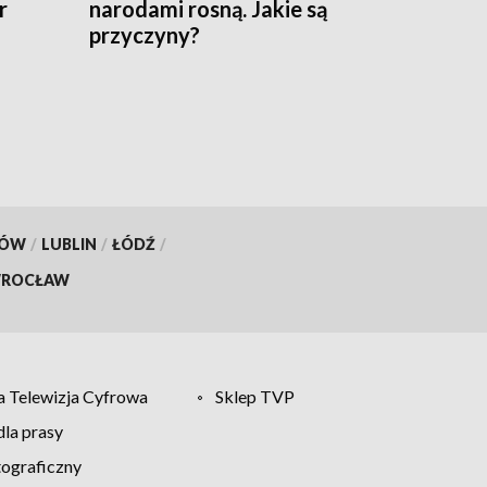
r
narodami rosną. Jakie są
przyczyny?
KÓW
/
LUBLIN
/
ŁÓDŹ
/
ROCŁAW
 Telewizja Cyfrowa
Sklep TVP
la prasy
tograficzny