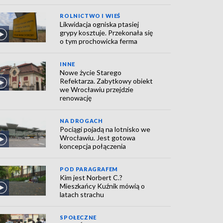
ROLNICTWO I WIEŚ
Likwidacja ogniska ptasiej
grypy kosztuje. Przekonała się
o tym prochowicka ferma
INNE
Nowe życie Starego
Refektarza. Zabytkowy obiekt
we Wrocławiu przejdzie
renowację
NA DROGACH
Pociągi pojadą na lotnisko we
Wrocławiu. Jest gotowa
koncepcja połączenia
POD PARAGRAFEM
Kim jest Norbert C.?
Mieszkańcy Kuźnik mówią o
latach strachu
SPOŁECZNE