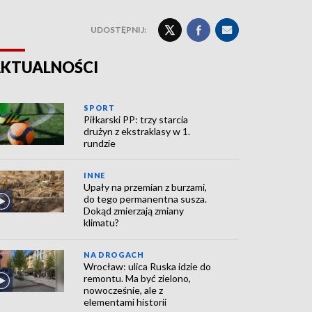
UDOSTĘPNIJ:
KTUALNOŚCI
SPORT
Piłkarski PP: trzy starcia
drużyn z ekstraklasy w 1.
rundzie
INNE
Upały na przemian z burzami,
do tego permanentna susza.
Dokąd zmierzają zmiany
klimatu?
NA DROGACH
Wrocław: ulica Ruska idzie do
remontu. Ma być zielono,
nowocześnie, ale z
elementami historii