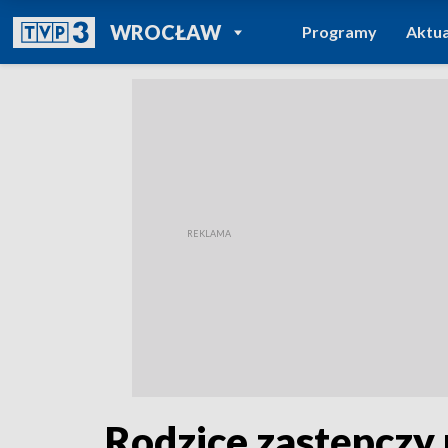
POWRÓT DO
WROCŁAW
Programy
Aktua
TVP REGIONY
Rodzice zastępczy 