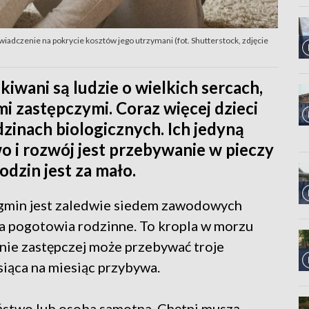
iadczenie na pokrycie kosztów jego utrzymani (fot. Shutterstock, zdjęcie
wani są ludzie o wielkich sercach,
mi zastępczymi. Coraz więcej dzieci
inach biologicznych. Ich jedyną
o i rozwój jest przebywanie w pieczy
odzin jest za mało.
gmin jest zaledwie siedem zawodowych
wa pogotowia rodzinne. To kropla w morzu
nie zastępczej może przebywać troje
siąca na miesiąc przybywa.
ństwo lub osoba samotna. Chętni muszą