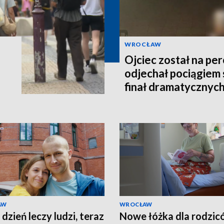
WROCŁAW
Ojciec został na per
odjechał pociągiem 
finał dramatycznych
AW
WROCŁAW
dzień leczy ludzi, teraz
Nowe łóżka dla rodzi