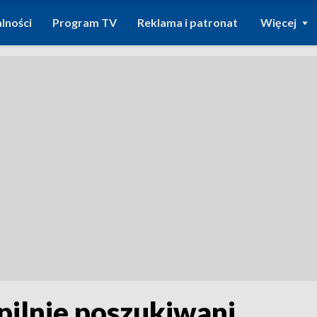
lności
Program TV
Reklama i patronat
Więcej
pilnie poszukiwani