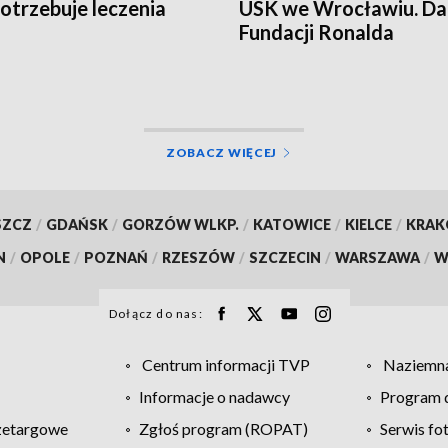
otrzebuje leczenia
USK we Wrocławiu. Da
Fundacji Ronalda
McDonalda
ZOBACZ WIĘCEJ
SZCZ
/
GDAŃSK
/
GORZÓW WLKP.
/
KATOWICE
/
KIELCE
/
KRA
N
/
OPOLE
/
POZNAŃ
/
RZESZÓW
/
SZCZECIN
/
WARSZAWA
/
W
Dołącz do nas:
Centrum informacji TVP
Naziemna
Informacje o nadawcy
Program d
zetargowe
Zgłoś program (ROPAT)
Serwis fo