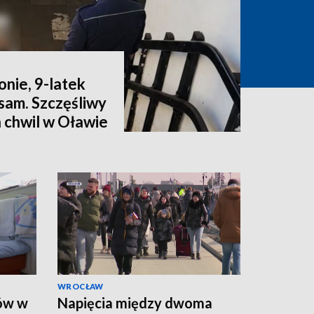
onie, 9-latek
sam. Szczęśliwy
 chwil w Oławie
WROCŁAW
ców w
Napięcia między dwoma