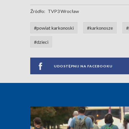
Źródło:
TVP3 Wrocław
#powiat karkonoski
#karkonosze
#
#dzieci
UDOSTĘPNIJ NA FACEBOOKU