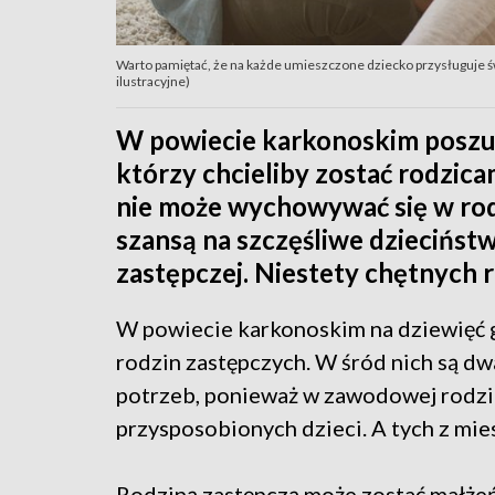
Warto pamiętać, że na każde umieszczone dziecko przysługuje św
ilustracyjne)
W powiecie karkonoskim poszuki
którzy chcieliby zostać rodzica
nie może wychowywać się w rodz
szansą na szczęśliwe dzieciństw
zastępczej. Niestety chętnych r
W powiecie karkonoskim na dziewięć 
rodzin zastępczych. W śród nich są d
potrzeb, ponieważ w zawodowej rodzi
przysposobionych dzieci. A tych z mie
Rodziną zastępczą może zostać małże