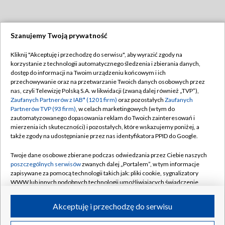
Szanujemy Twoją prywatność
Dołącz do nas:
Kliknij "Akceptuję i przechodzę do serwisu", aby wyrazić zgody na
korzystanie z technologii automatycznego śledzenia i zbierania danych,
TVP
dostęp do informacji na Twoim urządzeniu końcowym i ich
Abonament TVP
przechowywanie oraz na przetwarzanie Twoich danych osobowych przez
Regulamin TVP
nas, czyli Telewizję Polską S.A. w likwidacji (zwaną dalej również „TVP”),
Emisja w TVP
Polityka prywatności
Zaufanych Partnerów z IAB* (1201 firm)
oraz pozostałych
Zaufanych
Partnerów TVP (93 firm)
, w celach marketingowych (w tym do
Centrum informacji TVP
Moje zgody
zautomatyzowanego dopasowania reklam do Twoich zainteresowań i
mierzenia ich skuteczności) i pozostałych, które wskazujemy poniżej, a
Naziemna Telewizja Cyfrowa
Pomoc
także zgody na udostępnianie przez nas identyfikatora PPID do Google.
Sklep TVP
Biuro reklamy
Twoje dane osobowe zbierane podczas odwiedzania przez Ciebie naszych
Rada Programowa
Kontakt
poszczególnych serwisów
zwanych dalej „Portalem”, w tym informacje
zapisywane za pomocą technologii takich jak: pliki cookie, sygnalizatory
System NOS
WWW lub innych podobnych technologii umożliwiających świadczenie
dopasowanych i bezpiecznych usług, personalizację treści oraz reklam,
Informacje o nadawcy
Kanały
udostępnianie funkcji mediów społecznościowych oraz analizowanie
Akceptuję i przechodzę do serwisu
ruchu w Internecie.
Program dla prasy
©2026 Telewizja Polska S.A. w likwidacji