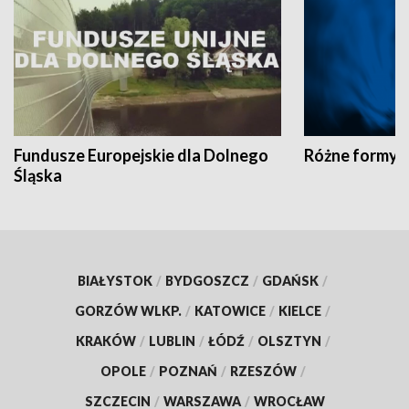
Fundusze Europejskie dla Dolnego
Różne formy t
Śląska
BIAŁYSTOK
/
BYDGOSZCZ
/
GDAŃSK
/
GORZÓW WLKP.
/
KATOWICE
/
KIELCE
/
KRAKÓW
/
LUBLIN
/
ŁÓDŹ
/
OLSZTYN
/
OPOLE
/
POZNAŃ
/
RZESZÓW
/
SZCZECIN
/
WARSZAWA
/
WROCŁAW