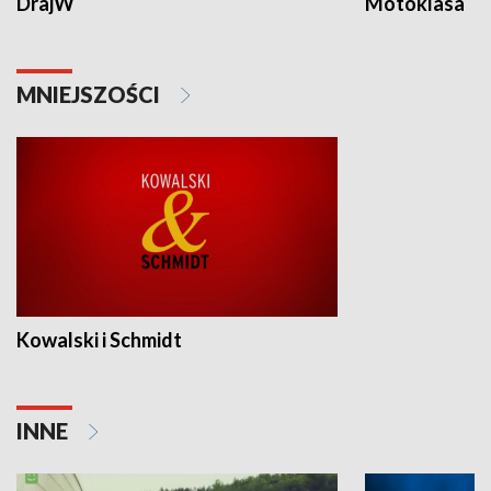
DrajW
Motoklasa
MNIEJSZOŚCI
Kowalski i Schmidt
INNE