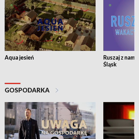
Aqua jesień
Ruszaj z nami
Śląsk
GOSPODARKA