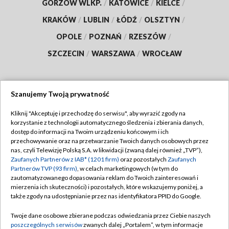
GORZÓW WLKP.
/
KATOWICE
/
KIELCE
/
KRAKÓW
/
LUBLIN
/
ŁÓDŹ
/
OLSZTYN
/
OPOLE
/
POZNAŃ
/
RZESZÓW
/
SZCZECIN
/
WARSZAWA
/
WROCŁAW
Szanujemy Twoją prywatność
Dołącz do nas:
Kliknij "Akceptuję i przechodzę do serwisu", aby wyrazić zgody na
korzystanie z technologii automatycznego śledzenia i zbierania danych,
TVP
dostęp do informacji na Twoim urządzeniu końcowym i ich
Abonament TVP
przechowywanie oraz na przetwarzanie Twoich danych osobowych przez
Regulamin TVP
nas, czyli Telewizję Polską S.A. w likwidacji (zwaną dalej również „TVP”),
Emisja w TVP
Polityka prywatności
Zaufanych Partnerów z IAB* (1201 firm)
oraz pozostałych
Zaufanych
Partnerów TVP (93 firm)
, w celach marketingowych (w tym do
Centrum informacji TVP
Moje zgody
zautomatyzowanego dopasowania reklam do Twoich zainteresowań i
mierzenia ich skuteczności) i pozostałych, które wskazujemy poniżej, a
Naziemna Telewizja Cyfrowa
Pomoc
także zgody na udostępnianie przez nas identyfikatora PPID do Google.
Sklep TVP
Biuro reklamy
Twoje dane osobowe zbierane podczas odwiedzania przez Ciebie naszych
Rada Programowa
Kontakt
poszczególnych serwisów
zwanych dalej „Portalem”, w tym informacje