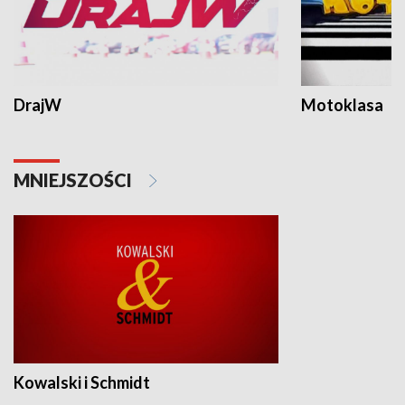
DrajW
Motoklasa
MNIEJSZOŚCI
Kowalski i Schmidt