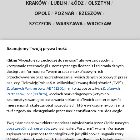
KRAKÓW
/
LUBLIN
/
ŁÓDŹ
/
OLSZTYN
/
OPOLE
/
POZNAŃ
/
RZESZÓW
/
SZCZECIN
/
WARSZAWA
/
WROCŁAW
Szanujemy Twoją prywatność
Dołącz do nas:
Kliknij "Akceptuję i przechodzę do serwisu", aby wyrazić zgody na
korzystanie z technologii automatycznego śledzenia i zbierania danych,
TVP
dostęp do informacji na Twoim urządzeniu końcowym i ich
Abonament TVP
przechowywanie oraz na przetwarzanie Twoich danych osobowych przez
Regulamin TVP
nas, czyli Telewizję Polską S.A. w likwidacji (zwaną dalej również „TVP”),
Emisja w TVP
Polityka prywatności
Zaufanych Partnerów z IAB* (1201 firm)
oraz pozostałych
Zaufanych
Partnerów TVP (93 firm)
, w celach marketingowych (w tym do
Centrum informacji TVP
Moje zgody
zautomatyzowanego dopasowania reklam do Twoich zainteresowań i
mierzenia ich skuteczności) i pozostałych, które wskazujemy poniżej, a
Naziemna Telewizja Cyfrowa
Pomoc
także zgody na udostępnianie przez nas identyfikatora PPID do Google.
Sklep TVP
Biuro reklamy
Twoje dane osobowe zbierane podczas odwiedzania przez Ciebie naszych
Rada Programowa
Kontakt
poszczególnych serwisów
zwanych dalej „Portalem”, w tym informacje
zapisywane za pomocą technologii takich jak: pliki cookie, sygnalizatory
System NOS
WWW lub innych podobnych technologii umożliwiających świadczenie