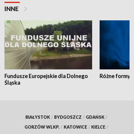
INNE
Fundusze Europejskie dla Dolnego
Różne formy t
Śląska
BIAŁYSTOK
/
BYDGOSZCZ
/
GDAŃSK
/
GORZÓW WLKP.
/
KATOWICE
/
KIELCE
/