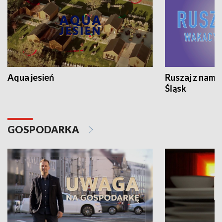
Aqua jesień
Ruszaj z nami
Śląsk
GOSPODARKA