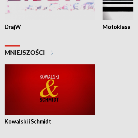
DrajW
Motoklasa
MNIEJSZOŚCI
Kowalski i Schmidt