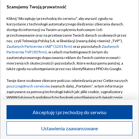
Szanujemy Twoją prywatność
Dołącz do nas:
Kliknij "Akceptuję i przechodzę do serwisu", aby wyrazić zgody na
korzystanie z technologii automatycznego śledzenia i zbierania danych,
TVP
dostęp do informacji na Twoim urządzeniu końcowym i ich
Abonament TVP
przechowywanie oraz na przetwarzanie Twoich danych osobowych przez
Regulamin TVP
nas, czyli Telewizję Polską S.A. w likwidacji (zwaną dalej również „TVP”),
Emisja w TVP
Polityka prywatności
Zaufanych Partnerów z IAB* (1201 firm)
oraz pozostałych
Zaufanych
Partnerów TVP (93 firm)
, w celach marketingowych (w tym do
Centrum informacji TVP
Moje zgody
zautomatyzowanego dopasowania reklam do Twoich zainteresowań i
mierzenia ich skuteczności) i pozostałych, które wskazujemy poniżej, a
Naziemna Telewizja Cyfrowa
Pomoc
także zgody na udostępnianie przez nas identyfikatora PPID do Google.
Sklep TVP
Biuro reklamy
Twoje dane osobowe zbierane podczas odwiedzania przez Ciebie naszych
Rada Programowa
Kontakt
poszczególnych serwisów
zwanych dalej „Portalem”, w tym informacje
zapisywane za pomocą technologii takich jak: pliki cookie, sygnalizatory
System NOS
WWW lub innych podobnych technologii umożliwiających świadczenie
dopasowanych i bezpiecznych usług, personalizację treści oraz reklam,
Informacje o nadawcy
Kanały
udostępnianie funkcji mediów społecznościowych oraz analizowanie
Akceptuję i przechodzę do serwisu
ruchu w Internecie.
Program dla prasy
©2026 Telewizja Polska S.A. w likwidacji
Biuro Reklamy
Twoje dane osobowe zbierane podczas odwiedzania przez Ciebie
Ustawienia zaawansowane
poszczególnych serwisów
na Portalu, takie jak adresy IP, identyfikatory
Ogłoszenie przetargowe
Twoich urządzeń końcowych i identyfikatory plików cookie, informacje o