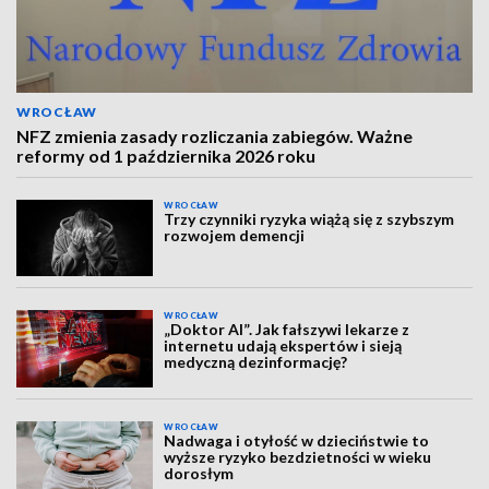
WROCŁAW
NFZ zmienia zasady rozliczania zabiegów. Ważne
reformy od 1 października 2026 roku
WROCŁAW
Trzy czynniki ryzyka wiążą się z szybszym
rozwojem demencji
WROCŁAW
„Doktor AI”. Jak fałszywi lekarze z
internetu udają ekspertów i sieją
medyczną dezinformację?
WROCŁAW
Nadwaga i otyłość w dzieciństwie to
wyższe ryzyko bezdzietności w wieku
dorosłym