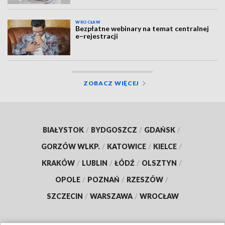
WROCŁAW
Bezpłatne webinary na temat centralnej
e–rejestracji
ZOBACZ WIĘCEJ
BIAŁYSTOK
/
BYDGOSZCZ
/
GDAŃSK
/
GORZÓW WLKP.
/
KATOWICE
/
KIELCE
/
KRAKÓW
/
LUBLIN
/
ŁÓDŹ
/
OLSZTYN
/
OPOLE
/
POZNAŃ
/
RZESZÓW
/
SZCZECIN
/
WARSZAWA
/
WROCŁAW