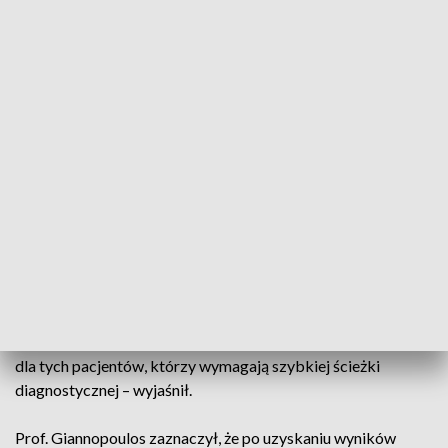
niedokrwistość z niedoboru żelaza. – To jest 1% wszystkich
chorób i to jest naprawdę częsta przypadłość. Tutaj wsparcie
w postaci prostego badania, jakim jest badanie poziomu
ferrytyny, dostarcza nam bardzo istotnych informacji. I taki
pacjent niekoniecznie musi być dalej diagnozowany u lekarza
specjalisty lub leczony przez hematologa – tłumaczył prof.
Giannopoulos.
Dodał, że dodatkowe narzędzia, które zyskali lekarze
podstawowej opieki zdrowotnej będą bardzo skutecznie
filtrować pacjentów, którzy powinni się dostać do
hematologa, do dalszej diagnostyki. – Współpraca lekarzy
POZ z hematologami jest ratunkiem i dla lekarzy i dla
pacjentów. Pacjent szybciej będzie miał postawioną
odpowiednią diagnozę, a z drugiej strony usprawni to system
dla tych pacjentów, którzy wymagają szybkiej ścieżki
diagnostycznej – wyjaśnił.
Prof. Giannopoulos zaznaczył, że po uzyskaniu wyników