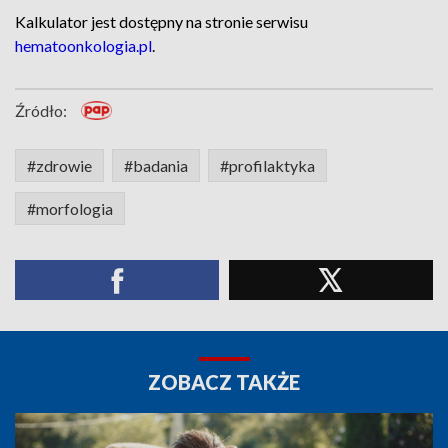
Kalkulator jest dostępny na stronie serwisu
hematoonkologia.pl
.
Źródło:
#zdrowie
#badania
#profilaktyka
#morfologia
ZOBACZ TAKŻE