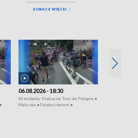
ZOBACZ WIĘCEJ
06.08.2026 - 18:30
05.08.2026 - 
W wydaniu: Kraksa na Tour de Pologne ●
W wydaniu: Dlacz
●
Mało nas ● Fatalny remont ●
do rzeki ● Lato 
 grypa
Sterroryzowane osiedle ● Kosztowna
● Senior za kółki
ko ●
ptasia grypa ● Pociągiem na lotnisko ●
cierpiwych ● Mro
Nowa Ruska ● Refektarz do remontu ●
Koniec upałów