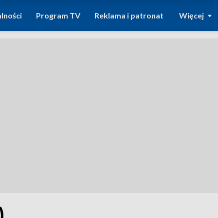
lności
Program TV
Reklama i patronat
Więcej
)