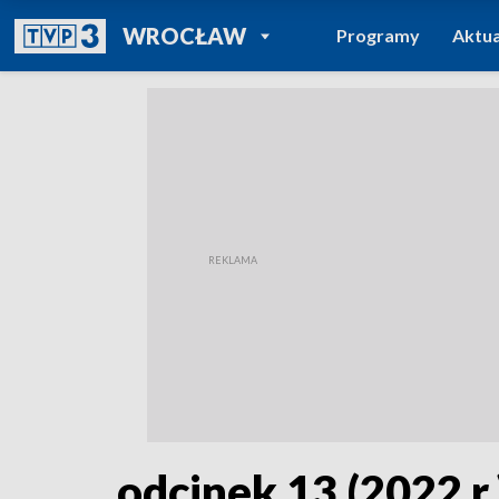
POWRÓT DO
WROCŁAW
Programy
Aktua
TVP REGIONY
odcinek 13 (2022 r.