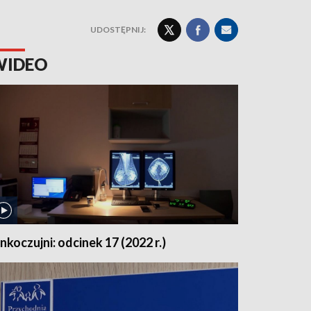
UDOSTĘPNIJ:
WIDEO
nkoczujni: odcinek 17 (2022 r.)