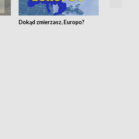
Dokąd zmierzasz, Europo?
Fakty Komen