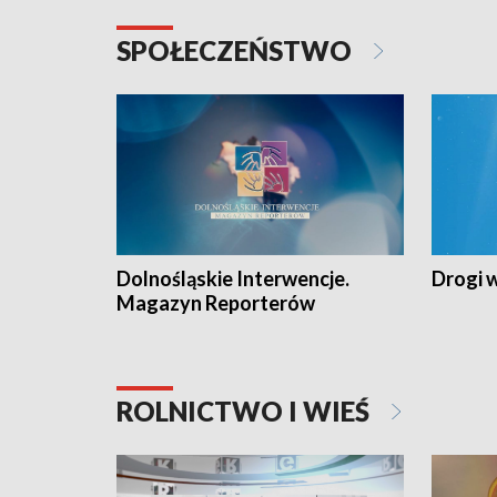
SPOŁECZEŃSTWO
Dolnośląskie Interwencje.
Drogi 
Magazyn Reporterów
ROLNICTWO I WIEŚ