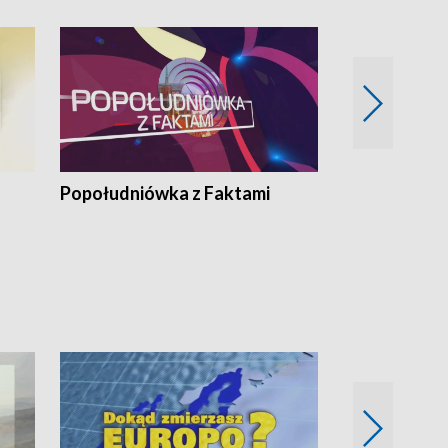
Popołudniówka z Faktami
Z Unią na Ty