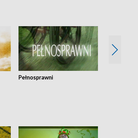
Pełnosprawni
Bezpieczny 