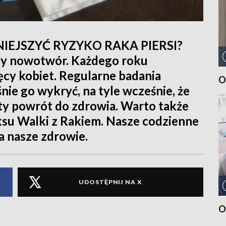
IEJSZYĆ RYZYKO RAKA PIERSI?
ecy nowotwór. Każdego roku
ęcy kobiet. Regularne badania
O
ie go wykryć, na tyle wcześnie, że
ity powrót do zdrowia. Warto także
ksu Walki z Rakiem. Nasze codzienne
 nasze zdrowie.
UDOSTĘPNIJ NA X
O