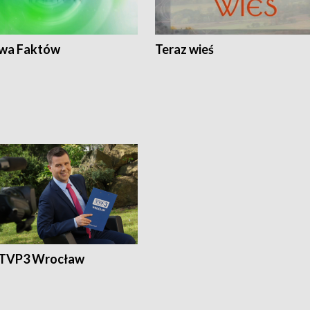
wa Faktów
Teraz wieś
 TVP3 Wrocław