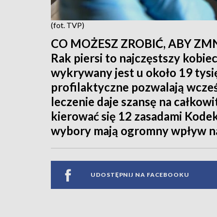
(fot. TVP)
CO MOŻESZ ZROBIĆ, ABY ZMN
Rak piersi to najczęstszy kobi
wykrywany jest u około 19 tysi
profilaktyczne pozwalają wcześn
leczenie daje szansę na całkow
kierować się 12 zasadami Kode
wybory mają ogromny wpływ na
UDOSTĘPNIJ NA FACEBOOKU