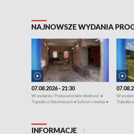
NAJNOWSZE WYDANIA PR
07.08.2026 - 21:30
07.08.2
W wydaniu: Prokuratorskie śledtwo? ●
W wydani
Trgedia w Siechnicach ● Schron i remiza ●
Trgedia w
Mateusz Morawiecki we Wrocławiu ● 81.
Mateusz 
edycja Międzynarodowego Festiwalu
edycja M
Chopinowskiego ● Na pomoc Hiszpanom
Chopinow
● Odbudowa po powodzi ● Filmowy
● Odbudo
INFORMACJE
Lubomierz
Lubomier