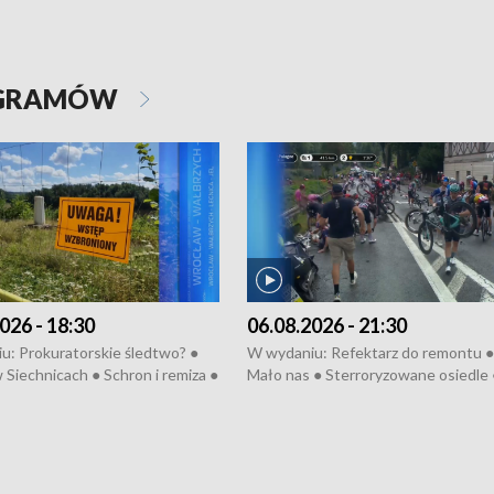
OGRAMÓW
026 - 18:30
06.08.2026 - 21:30
u: Prokuratorskie śledtwo? ●
W wydaniu: Refektarz do remontu ●
 Siechnicach ● Schron i remiza ●
Mało nas ● Sterroryzowane osiedle 
Morawiecki we Wrocławiu ● 81.
Fatalny remont ● Kosztowna ptasia
iędzynarodowego Festiwalu
● Nowa Ruska ● Pociągiem na lotnis
skiego ● Na pomoc Hiszpanom
Koniec upałów ● Kraksa na Tour de
wa po powodzi ● Filmowy
Pologne
z