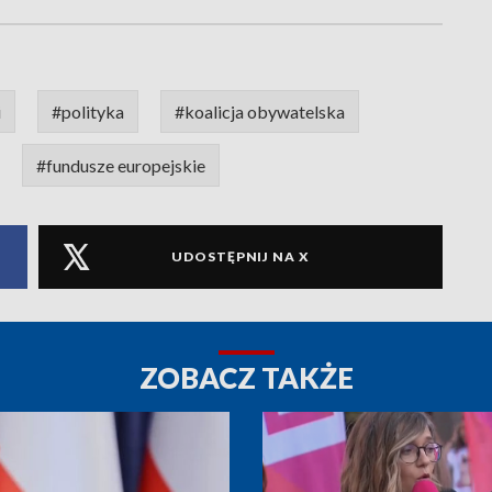
i
#polityka
#koalicja obywatelska
#fundusze europejskie
UDOSTĘPNIJ NA X
ZOBACZ TAKŻE