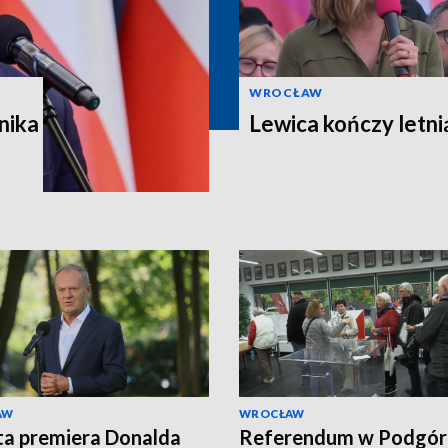
WROCŁAW
nika
Lewica kończy letni
AW
WROCŁAW
a premiera Donalda
Referendum w Podgór