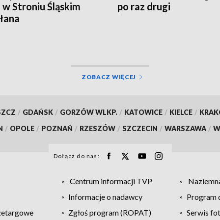
 w Stroniu Śląskim
po raz drugi
łana
ZOBACZ WIĘCEJ
SZCZ
/
GDAŃSK
/
GORZÓW WLKP.
/
KATOWICE
/
KIELCE
/
KRA
N
/
OPOLE
/
POZNAŃ
/
RZESZÓW
/
SZCZECIN
/
WARSZAWA
/
W
Dołącz do nas:
Centrum informacji TVP
Naziemna
Informacje o nadawcy
Program d
zetargowe
Zgłoś program (ROPAT)
Serwis fo