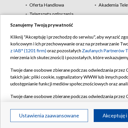
Oferta Handlowa
Akademia Tele
Telegazeta ogłoszenia
Szanujemy Twoją prywatność
Regulamin TVP
Kliknij "Akceptuję i przechodzę do serwisu", aby wyrazić zg
końcowym i ich przechowywanie oraz na przetwarzanie Twoich
z IAB* (1201 firm)
oraz pozostałych
Zaufanych Partnerów T
mierzenia ich skuteczności) i pozostałych, które wskazujemy
Twoje dane osobowe zbierane podczas odwiedzania przez 
takich jak: pliki cookie, sygnalizatory WWW lub innych pod
udostępnianie funkcji mediów społecznościowych oraz anali
Twoje dane osobowe zbierane podczas odwiedzania przez 
plików cookie, informacje o Twoich wyszukiwaniach w serwi
Partnerów TVP
dla realizacji następujących celów i funkc
Ustawienia zaawansowane
Akceptuję i
reklam, tworzenia profilu spersonalizowanych reklam, tworz
treści, stosowania badań rynkowych w celu generowania op