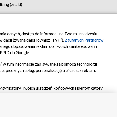
sing (znaki)
klamy
Kontakt
rania danych, dostęp do informacji na Twoim urządzeniu
idacji (zwaną dalej również „TVP”),
Zaufanych Partnerów
anego dopasowania reklam do Twoich zainteresowań i
a PPID do Google.
”, w tym informacje zapisywane za pomocą technologii
zpiecznych usług, personalizację treści oraz reklam,
identyfikatory Twoich urządzeń końcowych i identyfikatory
P,
Zaufanych Partnerów z IAB
oraz pozostałych
Zaufanych
 wyboru podstawowych reklam, wyboru spersonalizowanych
ch treści, pomiaru wydajności reklam, pomiaru wydajności
nia bezpieczeństwa, zapobiegania oszustwom i usuwania