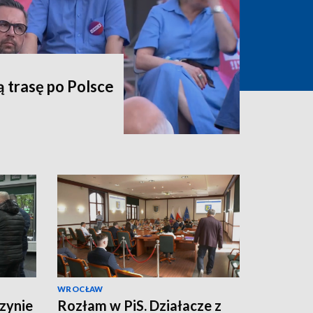
ą trasę po Polsce
WROCŁAW
zynie
Rozłam w PiS. Działacze z