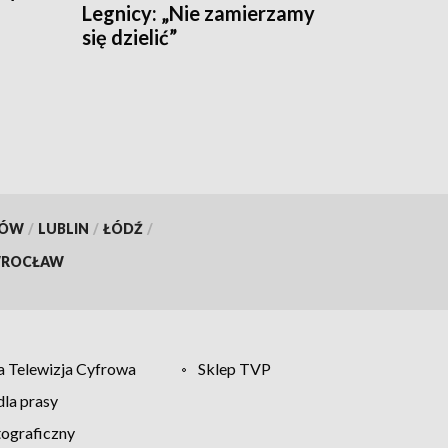
Legnicy: „Nie zamierzamy
się dzielić”
KÓW
/
LUBLIN
/
ŁÓDŹ
/
ROCŁAW
 Telewizja Cyfrowa
Sklep TVP
la prasy
tograficzny