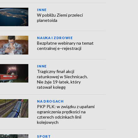
INNE
W pobliżu Ziemi przeleci
planetoida
NAUKA I ZDROWIE
Bezpłatne webinary na temat
centralnej e–rejestracji
INNE
Tragiczny finał akcji
ratunkowej w Siechnicach.
Nie żyje 19-latek, który
ratował kolegę
NA DROGACH
PKP PLK: w związku z upałami
ograniczenia prędkości na
czterech odcinkach linii
kolejowych
SPORT