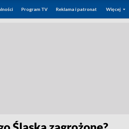
lności
Program TV
Reklama i patronat
Więcej
go Śląska zagrożone?