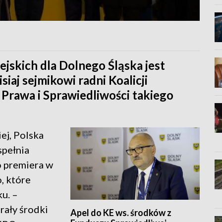
jskich dla Dolnego Śląska jest
iaj sejmikowi radni Koalicji
 Prawa i Sprawiedliwości takiego
ej, Polska
spełnia
o premiera w
, które
ku. –
rały środki
Apel do KE ws. środków z