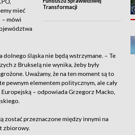
Funduszu Sprawiedliwej
KPO,
Transformacji
ziemy mieć
i – mówi
Województwa
a dolnego śląska nie będą wstrzymane. – Te
zych z Brukselą nie wynika, żeby były
zagrożone. Uważamy, że na ten moment są to
yte pewnym elementem politycznym, ale cały
ją Europejską – odpowiada Grzegorz Macko,
skiego.
ją zostać przeznaczone między innymi na
t zbiorowy.