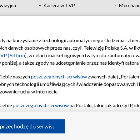
wizyjna
Kariera w TVP
Merchandi
Polityka prywatności
Moje zgody
Pomoc
Biuro re
ody na korzystanie z technologii automatycznego śledzenia i zbie
 danych osobowych przez nas, czyli Telewizję Polską S.A. w likw
VP (93 firm)
, w celach marketingowych (w tym do zautomatyzow
 poniżej, a także zgody na udostępnianie przez nas identyfikator
Ciebie naszych
poszczególnych serwisów
zwanych dalej „Portalem
obnych technologii umożliwiających świadczenie dopasowanych i be
zowanie ruchu w Internecie.
Ciebie
poszczególnych serwisów
na Portalu, takie jak adresy IP, 
sach Portalu czy historia odwiedzin będą przetwarzane przez TV
ji: przechowywania informacji na urządzeniu lub dostęp do nich,
©2026 Telewizja Polska S.A. w likwidacji
 przechodzę do serwisu
enia profilu spersonalizowanych treści, wyboru spersonalizowany
inii odbiorców, opracowywania i ulepszania produktów, zapewnie