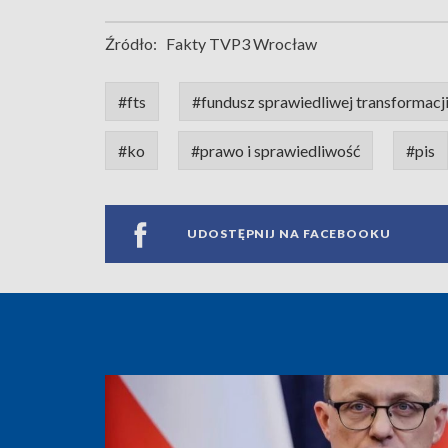
Źródło:
Fakty TVP3 Wrocław
#fts
#fundusz sprawiedliwej transformacj
#ko
#prawo i sprawiedliwość
#pis
UDOSTĘPNIJ NA FACEBOOKU