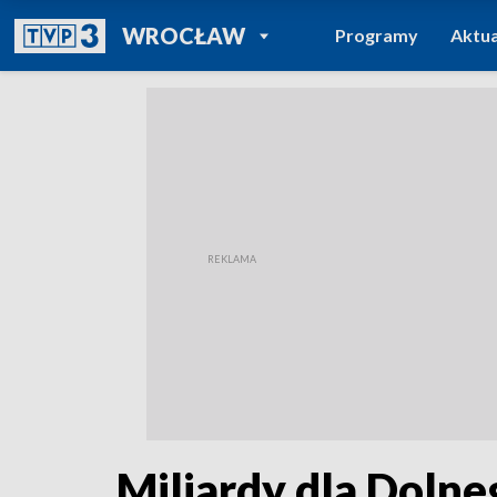
POWRÓT DO
WROCŁAW
Programy
Aktua
TVP REGIONY
Miliardy dla Dolne