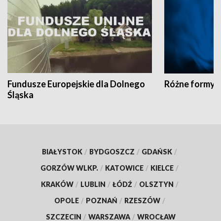
Fundusze Europejskie dla Dolnego
Różne formy t
Śląska
BIAŁYSTOK
/
BYDGOSZCZ
/
GDAŃSK
/
GORZÓW WLKP.
/
KATOWICE
/
KIELCE
/
KRAKÓW
/
LUBLIN
/
ŁÓDŹ
/
OLSZTYN
/
OPOLE
/
POZNAŃ
/
RZESZÓW
/
SZCZECIN
/
WARSZAWA
/
WROCŁAW