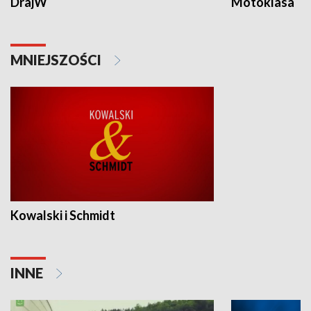
DrajW
Motoklasa
MNIEJSZOŚCI
Kowalski i Schmidt
INNE