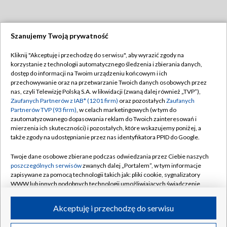
Szanujemy Twoją prywatność
Dołącz do nas:
Kliknij "Akceptuję i przechodzę do serwisu", aby wyrazić zgody na
korzystanie z technologii automatycznego śledzenia i zbierania danych,
TVP
dostęp do informacji na Twoim urządzeniu końcowym i ich
Abonament TVP
przechowywanie oraz na przetwarzanie Twoich danych osobowych przez
Regulamin TVP
nas, czyli Telewizję Polską S.A. w likwidacji (zwaną dalej również „TVP”),
Emisja w TVP
Polityka prywatności
Zaufanych Partnerów z IAB* (1201 firm)
oraz pozostałych
Zaufanych
Partnerów TVP (93 firm)
, w celach marketingowych (w tym do
Centrum informacji TVP
Moje zgody
zautomatyzowanego dopasowania reklam do Twoich zainteresowań i
mierzenia ich skuteczności) i pozostałych, które wskazujemy poniżej, a
Naziemna Telewizja Cyfrowa
Pomoc
także zgody na udostępnianie przez nas identyfikatora PPID do Google.
Sklep TVP
Biuro reklamy
Twoje dane osobowe zbierane podczas odwiedzania przez Ciebie naszych
Rada Programowa
Kontakt
poszczególnych serwisów
zwanych dalej „Portalem”, w tym informacje
zapisywane za pomocą technologii takich jak: pliki cookie, sygnalizatory
System NOS
WWW lub innych podobnych technologii umożliwiających świadczenie
dopasowanych i bezpiecznych usług, personalizację treści oraz reklam,
Informacje o nadawcy
Kanały
udostępnianie funkcji mediów społecznościowych oraz analizowanie
Akceptuję i przechodzę do serwisu
ruchu w Internecie.
Program dla prasy
©2026 Telewizja Polska S.A. w likwidacji