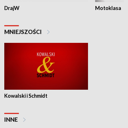
DrajW
Motoklasa
MNIEJSZOŚCI
Kowalski i Schmidt
INNE