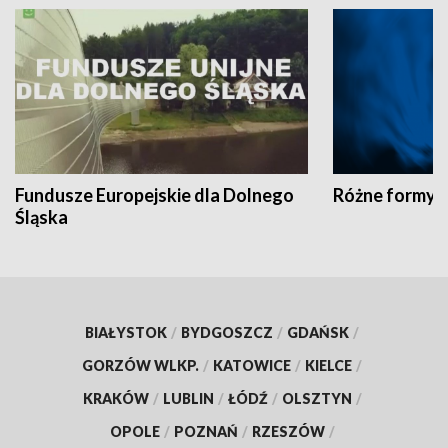
Fundusze Europejskie dla Dolnego
Różne formy t
Śląska
BIAŁYSTOK
/
BYDGOSZCZ
/
GDAŃSK
/
GORZÓW WLKP.
/
KATOWICE
/
KIELCE
/
KRAKÓW
/
LUBLIN
/
ŁÓDŹ
/
OLSZTYN
/
OPOLE
/
POZNAŃ
/
RZESZÓW
/