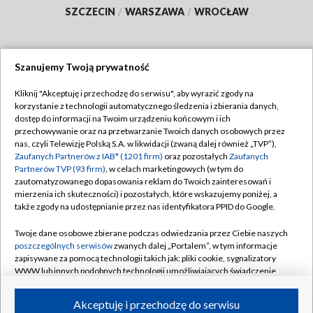
SZCZECIN
/
WARSZAWA
/
WROCŁAW
Szanujemy Twoją prywatność
Dołącz do nas:
Kliknij "Akceptuję i przechodzę do serwisu", aby wyrazić zgody na
korzystanie z technologii automatycznego śledzenia i zbierania danych,
TVP
dostęp do informacji na Twoim urządzeniu końcowym i ich
Abonament TVP
przechowywanie oraz na przetwarzanie Twoich danych osobowych przez
Regulamin TVP
nas, czyli Telewizję Polską S.A. w likwidacji (zwaną dalej również „TVP”),
Emisja w TVP
Polityka prywatności
Zaufanych Partnerów z IAB* (1201 firm)
oraz pozostałych
Zaufanych
Partnerów TVP (93 firm)
, w celach marketingowych (w tym do
Centrum informacji TVP
Moje zgody
zautomatyzowanego dopasowania reklam do Twoich zainteresowań i
mierzenia ich skuteczności) i pozostałych, które wskazujemy poniżej, a
Naziemna Telewizja Cyfrowa
Pomoc
także zgody na udostępnianie przez nas identyfikatora PPID do Google.
Sklep TVP
Biuro reklamy
Twoje dane osobowe zbierane podczas odwiedzania przez Ciebie naszych
Rada Programowa
Kontakt
poszczególnych serwisów
zwanych dalej „Portalem”, w tym informacje
zapisywane za pomocą technologii takich jak: pliki cookie, sygnalizatory
System NOS
WWW lub innych podobnych technologii umożliwiających świadczenie
dopasowanych i bezpiecznych usług, personalizację treści oraz reklam,
Informacje o nadawcy
Kanały
udostępnianie funkcji mediów społecznościowych oraz analizowanie
Akceptuję i przechodzę do serwisu
ruchu w Internecie.
Program dla prasy