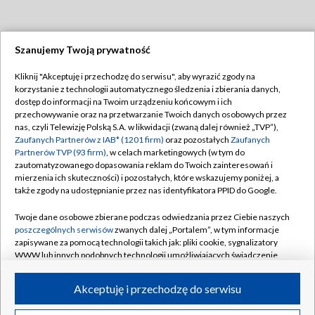
Szanujemy Twoją prywatność
Dołącz do nas:
Kliknij "Akceptuję i przechodzę do serwisu", aby wyrazić zgody na
korzystanie z technologii automatycznego śledzenia i zbierania danych,
TVP
dostęp do informacji na Twoim urządzeniu końcowym i ich
Abonament TVP
przechowywanie oraz na przetwarzanie Twoich danych osobowych przez
Regulamin TVP
nas, czyli Telewizję Polską S.A. w likwidacji (zwaną dalej również „TVP”),
Emisja w TVP
Polityka prywatności
Zaufanych Partnerów z IAB* (1201 firm)
oraz pozostałych
Zaufanych
Partnerów TVP (93 firm)
, w celach marketingowych (w tym do
Centrum informacji TVP
Moje zgody
zautomatyzowanego dopasowania reklam do Twoich zainteresowań i
mierzenia ich skuteczności) i pozostałych, które wskazujemy poniżej, a
Naziemna Telewizja Cyfrowa
Pomoc
także zgody na udostępnianie przez nas identyfikatora PPID do Google.
Sklep TVP
Biuro reklamy
Twoje dane osobowe zbierane podczas odwiedzania przez Ciebie naszych
Rada Programowa
Kontakt
poszczególnych serwisów
zwanych dalej „Portalem”, w tym informacje
zapisywane za pomocą technologii takich jak: pliki cookie, sygnalizatory
System NOS
WWW lub innych podobnych technologii umożliwiających świadczenie
dopasowanych i bezpiecznych usług, personalizację treści oraz reklam,
Informacje o nadawcy
Kanały
udostępnianie funkcji mediów społecznościowych oraz analizowanie
Akceptuję i przechodzę do serwisu
ruchu w Internecie.
Program dla prasy
©2026 Telewizja Polska S.A. w likwidacji