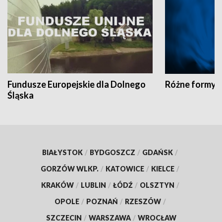
Fundusze Europejskie dla Dolnego
Różne formy t
Śląska
BIAŁYSTOK
/
BYDGOSZCZ
/
GDAŃSK
/
GORZÓW WLKP.
/
KATOWICE
/
KIELCE
/
KRAKÓW
/
LUBLIN
/
ŁÓDŹ
/
OLSZTYN
/
OPOLE
/
POZNAŃ
/
RZESZÓW
/
SZCZECIN
/
WARSZAWA
/
WROCŁAW