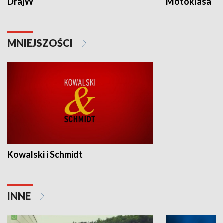
DrajW
Motoklasa
MNIEJSZOŚCI
Kowalski i Schmidt
INNE