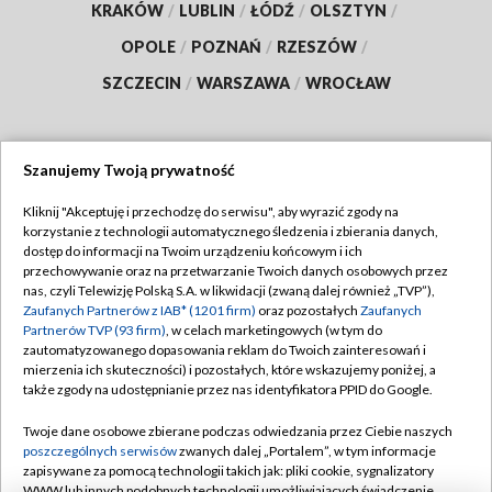
KRAKÓW
/
LUBLIN
/
ŁÓDŹ
/
OLSZTYN
/
OPOLE
/
POZNAŃ
/
RZESZÓW
/
SZCZECIN
/
WARSZAWA
/
WROCŁAW
Szanujemy Twoją prywatność
Dołącz do nas:
Kliknij "Akceptuję i przechodzę do serwisu", aby wyrazić zgody na
korzystanie z technologii automatycznego śledzenia i zbierania danych,
TVP
dostęp do informacji na Twoim urządzeniu końcowym i ich
Abonament TVP
przechowywanie oraz na przetwarzanie Twoich danych osobowych przez
Regulamin TVP
nas, czyli Telewizję Polską S.A. w likwidacji (zwaną dalej również „TVP”),
Emisja w TVP
Polityka prywatności
Zaufanych Partnerów z IAB* (1201 firm)
oraz pozostałych
Zaufanych
Partnerów TVP (93 firm)
, w celach marketingowych (w tym do
Centrum informacji TVP
Moje zgody
zautomatyzowanego dopasowania reklam do Twoich zainteresowań i
mierzenia ich skuteczności) i pozostałych, które wskazujemy poniżej, a
Naziemna Telewizja Cyfrowa
Pomoc
także zgody na udostępnianie przez nas identyfikatora PPID do Google.
Sklep TVP
Biuro reklamy
Twoje dane osobowe zbierane podczas odwiedzania przez Ciebie naszych
Rada Programowa
Kontakt
poszczególnych serwisów
zwanych dalej „Portalem”, w tym informacje
zapisywane za pomocą technologii takich jak: pliki cookie, sygnalizatory
System NOS
WWW lub innych podobnych technologii umożliwiających świadczenie