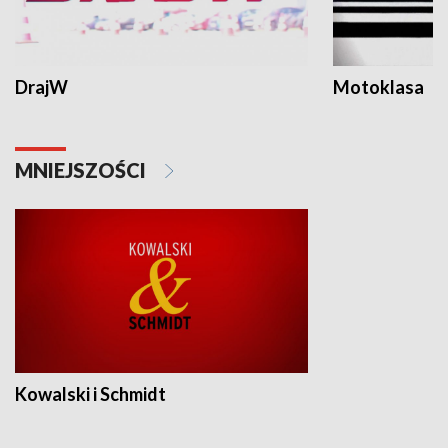
DrajW
Motoklasa
MNIEJSZOŚCI
Kowalski i Schmidt