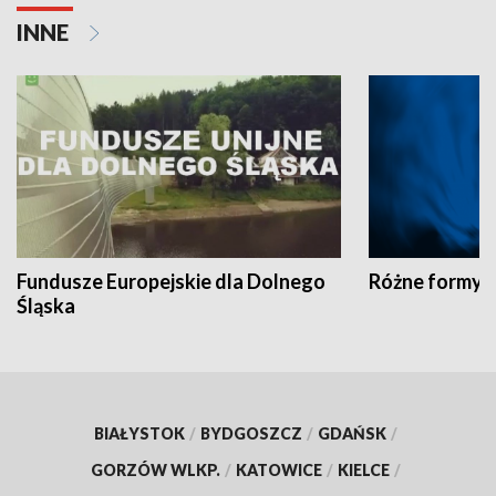
INNE
Fundusze Europejskie dla Dolnego
Różne formy t
Śląska
BIAŁYSTOK
/
BYDGOSZCZ
/
GDAŃSK
/
GORZÓW WLKP.
/
KATOWICE
/
KIELCE
/