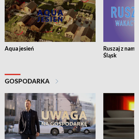
Aqua jesień
Ruszaj z nami
Śląsk
GOSPODARKA