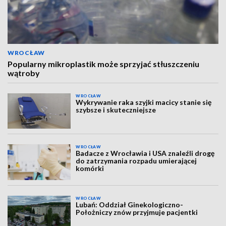
WROCŁAW
Popularny mikroplastik może sprzyjać stłuszczeniu
wątroby
WROCŁAW
Wykrywanie raka szyjki macicy stanie się
szybsze i skuteczniejsze
WROCŁAW
Badacze z Wrocławia i USA znaleźli drogę
do zatrzymania rozpadu umierającej
komórki
WROCŁAW
Lubań: Oddział Ginekologiczno-
Położniczy znów przyjmuje pacjentki