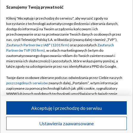
Szanujemy Twoją prywatność
Dołącz do nas:
Kliknij "Akceptuję i przechodzę do serwisu", aby wyrazić zgody na
korzystanie z technologii automatycznego śledzenia i zbierania danych,
TVP
dostęp do informacji na Twoim urządzeniu końcowym i ich
Abonament TVP
przechowywanie oraz na przetwarzanie Twoich danych osobowych przez
Regulamin TVP
nas, czyli Telewizję Polską S.A. w likwidacji (zwaną dalej również „TVP”),
Emisja w TVP
Polityka prywatności
Zaufanych Partnerów z IAB* (1201 firm)
oraz pozostałych
Zaufanych
Partnerów TVP (93 firm)
, w celach marketingowych (w tym do
Centrum informacji TVP
Moje zgody
zautomatyzowanego dopasowania reklam do Twoich zainteresowań i
mierzenia ich skuteczności) i pozostałych, które wskazujemy poniżej, a
Naziemna Telewizja Cyfrowa
Pomoc
także zgody na udostępnianie przez nas identyfikatora PPID do Google.
Sklep TVP
Biuro reklamy
Twoje dane osobowe zbierane podczas odwiedzania przez Ciebie naszych
Rada Programowa
Kontakt
poszczególnych serwisów
zwanych dalej „Portalem”, w tym informacje
zapisywane za pomocą technologii takich jak: pliki cookie, sygnalizatory
System NOS
WWW lub innych podobnych technologii umożliwiających świadczenie
dopasowanych i bezpiecznych usług, personalizację treści oraz reklam,
Informacje o nadawcy
Kanały
udostępnianie funkcji mediów społecznościowych oraz analizowanie
Akceptuję i przechodzę do serwisu
ruchu w Internecie.
Program dla prasy
©2026 Telewizja Polska S.A. w likwidacji
Biuro Reklamy
Twoje dane osobowe zbierane podczas odwiedzania przez Ciebie
Ustawienia zaawansowane
poszczególnych serwisów
na Portalu, takie jak adresy IP, identyfikatory
Ogłoszenie przetargowe
Twoich urządzeń końcowych i identyfikatory plików cookie, informacje o