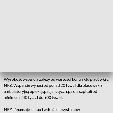
świadczeniodawcy, którzy mają umowę albo umowy na
opiekę psychiatryczną i leczenie uzależnień, ale nie są
podmiotami wykonującymi działalność leczniczą lub mają
umowę albo umowy na realizację pilotażu w centrach
zdrowia psychicznego.
Aby skorzystać z dofinansowania, trzeba, do 30 listopada br.,
złożyć do dyrektora właściwego oddziału wojewódzkiego
NFZ wniosek o zawarcie umowy. Do wniosku należy
dołączyć raport z Systemu Statystyki Ochrony Zdrowia,
który potwierdza wypełnienie ankiety badającej poziom
bezpieczeństwa systemów teleinformatycznych.
Wysokość wsparcia zależy od wartości kontraktu placówki z
NFZ. Wsparcie wynosi od ponad 20 tys. zł dla placówek z
ambulatoryjną opieką specjalistyczną, a dla szpitali od
minimum 240 tys. zł do 900 tys. zł.
NFZ sfinansuje zakup i wdrożenie systemów