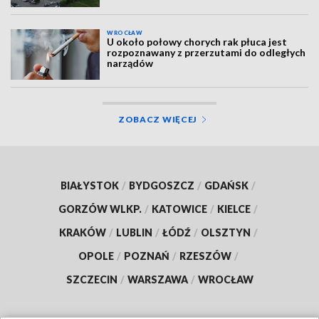
WROCŁAW
U około połowy chorych rak płuca jest
rozpoznawany z przerzutami do odległych
narządów
ZOBACZ WIĘCEJ
BIAŁYSTOK
/
BYDGOSZCZ
/
GDAŃSK
/
GORZÓW WLKP.
/
KATOWICE
/
KIELCE
/
KRAKÓW
/
LUBLIN
/
ŁÓDŹ
/
OLSZTYN
/
OPOLE
/
POZNAŃ
/
RZESZÓW
/
SZCZECIN
/
WARSZAWA
/
WROCŁAW