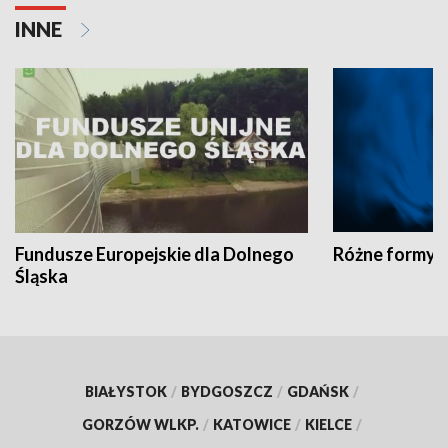
INNE
Fundusze Europejskie dla Dolnego
Różne formy t
Śląska
BIAŁYSTOK
/
BYDGOSZCZ
/
GDAŃSK
/
GORZÓW WLKP.
/
KATOWICE
/
KIELCE
/