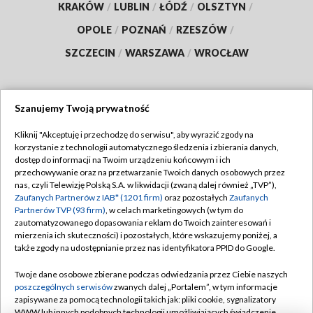
KRAKÓW
/
LUBLIN
/
ŁÓDŹ
/
OLSZTYN
/
OPOLE
/
POZNAŃ
/
RZESZÓW
/
SZCZECIN
/
WARSZAWA
/
WROCŁAW
Szanujemy Twoją prywatność
Dołącz do nas:
Kliknij "Akceptuję i przechodzę do serwisu", aby wyrazić zgody na
korzystanie z technologii automatycznego śledzenia i zbierania danych,
TVP
dostęp do informacji na Twoim urządzeniu końcowym i ich
Abonament TVP
przechowywanie oraz na przetwarzanie Twoich danych osobowych przez
Regulamin TVP
nas, czyli Telewizję Polską S.A. w likwidacji (zwaną dalej również „TVP”),
Emisja w TVP
Polityka prywatności
Zaufanych Partnerów z IAB* (1201 firm)
oraz pozostałych
Zaufanych
Partnerów TVP (93 firm)
, w celach marketingowych (w tym do
Centrum informacji TVP
Moje zgody
zautomatyzowanego dopasowania reklam do Twoich zainteresowań i
mierzenia ich skuteczności) i pozostałych, które wskazujemy poniżej, a
Naziemna Telewizja Cyfrowa
Pomoc
także zgody na udostępnianie przez nas identyfikatora PPID do Google.
Sklep TVP
Biuro reklamy
Twoje dane osobowe zbierane podczas odwiedzania przez Ciebie naszych
Rada Programowa
Kontakt
poszczególnych serwisów
zwanych dalej „Portalem”, w tym informacje
zapisywane za pomocą technologii takich jak: pliki cookie, sygnalizatory
System NOS
WWW lub innych podobnych technologii umożliwiających świadczenie