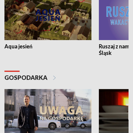
Aqua jesień
Ruszaj z nami
Śląsk
GOSPODARKA