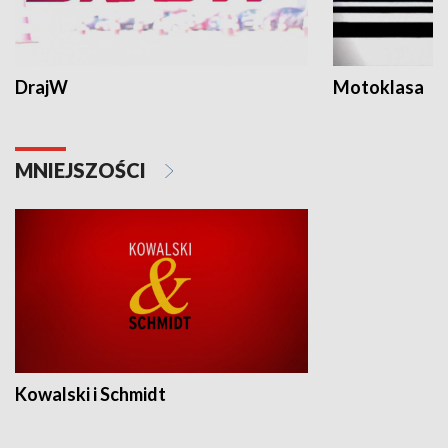
DrajW
Motoklasa
MNIEJSZOŚCI
Kowalski i Schmidt