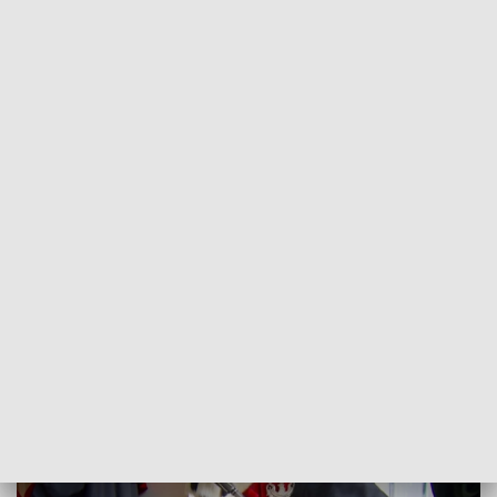
POWRÓT DO
WROCŁAW
TVP REGIONY
Święto Akademii Wychowania
Fizycznego
2022-10-21
Kacper Specylak; bko