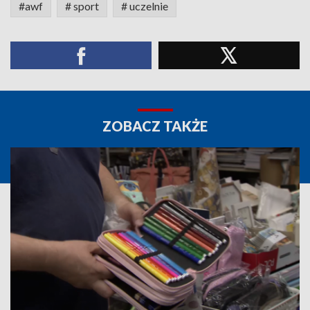
#awf
# sport
# uczelnie
ZOBACZ TAKŻE