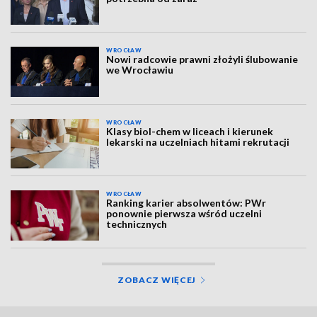
WROCŁAW
Nowi radcowie prawni złożyli ślubowanie
we Wrocławiu
WROCŁAW
Klasy biol-chem w liceach i kierunek
lekarski na uczelniach hitami rekrutacji
WROCŁAW
Ranking karier absolwentów: PWr
ponownie pierwsza wśród uczelni
technicznych
ZOBACZ WIĘCEJ