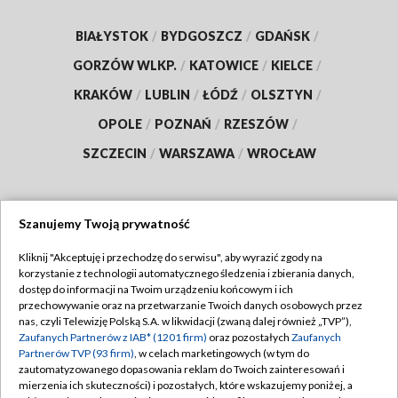
BIAŁYSTOK
/
BYDGOSZCZ
/
GDAŃSK
/
GORZÓW WLKP.
/
KATOWICE
/
KIELCE
/
KRAKÓW
/
LUBLIN
/
ŁÓDŹ
/
OLSZTYN
/
OPOLE
/
POZNAŃ
/
RZESZÓW
/
SZCZECIN
/
WARSZAWA
/
WROCŁAW
Szanujemy Twoją prywatność
Dołącz do nas:
Kliknij "Akceptuję i przechodzę do serwisu", aby wyrazić zgody na
korzystanie z technologii automatycznego śledzenia i zbierania danych,
TVP
dostęp do informacji na Twoim urządzeniu końcowym i ich
Abonament TVP
przechowywanie oraz na przetwarzanie Twoich danych osobowych przez
Regulamin TVP
nas, czyli Telewizję Polską S.A. w likwidacji (zwaną dalej również „TVP”),
Emisja w TVP
Polityka prywatności
Zaufanych Partnerów z IAB* (1201 firm)
oraz pozostałych
Zaufanych
Partnerów TVP (93 firm)
, w celach marketingowych (w tym do
Centrum informacji TVP
Moje zgody
zautomatyzowanego dopasowania reklam do Twoich zainteresowań i
mierzenia ich skuteczności) i pozostałych, które wskazujemy poniżej, a
Naziemna Telewizja Cyfrowa
Pomoc