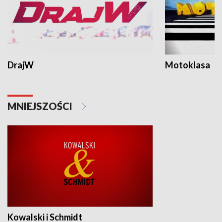
DrajW
Motoklasa
MNIEJSZOŚCI
Kowalski i Schmidt