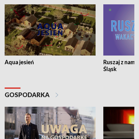
Aqua jesień
Ruszaj z nami
Śląsk
GOSPODARKA