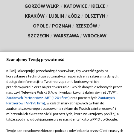
GORZÓW WLKP.
/
KATOWICE
/
KIELCE
/
KRAKÓW
/
LUBLIN
/
ŁÓDŹ
/
OLSZTYN
/
OPOLE
/
POZNAŃ
/
RZESZÓW
/
SZCZECIN
/
WARSZAWA
/
WROCŁAW
Szanujemy Twoją prywatność
Dołącz do nas:
Kliknij "Akceptuję i przechodzę do serwisu", aby wyrazić zgody na
korzystanie z technologii automatycznego śledzenia i zbierania danych,
TVP
dostęp do informacji na Twoim urządzeniu końcowym i ich
Abonament TVP
przechowywanie oraz na przetwarzanie Twoich danych osobowych przez
Regulamin TVP
nas, czyli Telewizję Polską S.A. w likwidacji (zwaną dalej również „TVP”),
Emisja w TVP
Polityka prywatności
Zaufanych Partnerów z IAB* (1201 firm)
oraz pozostałych
Zaufanych
Partnerów TVP (93 firm)
, w celach marketingowych (w tym do
Centrum informacji TVP
Moje zgody
zautomatyzowanego dopasowania reklam do Twoich zainteresowań i
mierzenia ich skuteczności) i pozostałych, które wskazujemy poniżej, a
Naziemna Telewizja Cyfrowa
Pomoc
także zgody na udostępnianie przez nas identyfikatora PPID do Google.
Sklep TVP
Biuro reklamy
Twoje dane osobowe zbierane podczas odwiedzania przez Ciebie naszych