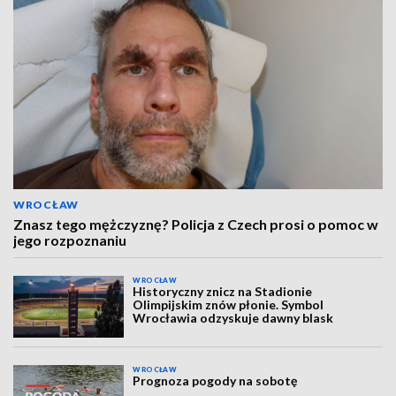
WROCŁAW
Znasz tego mężczyznę? Policja z Czech prosi o pomoc w
jego rozpoznaniu
WROCŁAW
Historyczny znicz na Stadionie
Olimpijskim znów płonie. Symbol
Wrocławia odzyskuje dawny blask
WROCŁAW
Prognoza pogody na sobotę