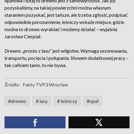
opałowa i tutaj to drewno jest z samowyrobisk. Jak już
pozyskaliśmy, na takiej powierzchni można własnym
staraniem pozyskać, jest tańsze, ale trzeba zgłosić, podpisać
odpowiednie porozumienie, leśniczy wskaże miejsce, gdzie
można to drzewo wyrabiać i możemy działać – wyjaśnia
Jarosław Cierpiał.
Drewno „prosto z lasu” jest wilgotne. Wymaga sezonowania,
transportu, pocięcia i połupania. Słowem dodatkowej pracy –
tak całkiem tanio, to nie bywa.
Źródło:
Fakty TVP3 Wrocław
#drewno
# lasy
# leśniczy
#opał