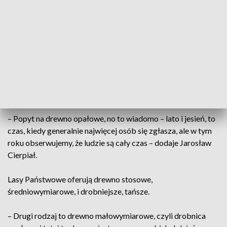
wody w porównaniu do innych miejsc – tłumaczy Jarosław
Cierpiał z Nadleśnictwa Przemków.
Sęk w tym, że drewno potrzebne jak nigdy. Bo kupno
opałówki w Lasach Państwowych to jedno z najtańszych
źródeł drewna na cele energetyczne. Powstaje ono niejako
„przy okazji” produkcji innych, cenniejszych sortymentów
surowca drzewnego lub podczas zabiegów pielęgnacyjnych.
– Popyt na drewno opałowe, no to wiadomo – lato i jesień, to
czas, kiedy generalnie najwięcej osób się zgłasza, ale w tym
roku obserwujemy, że ludzie są cały czas – dodaje Jarosław
Cierpiał.
Lasy Państwowe oferują drewno stosowe,
średniowymiarowe, i drobniejsze, tańsze.
– Drugi rodzaj to drewno małowymiarowe, czyli drobnica