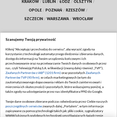
KRAKÓW
/
LUBLIN
/
ŁÓDŹ
/
OLSZTYN
/
OPOLE
/
POZNAŃ
/
RZESZÓW
/
SZCZECIN
/
WARSZAWA
/
WROCŁAW
Szanujemy Twoją prywatność
Dołącz do nas:
Kliknij "Akceptuję i przechodzę do serwisu", aby wyrazić zgody na
korzystanie z technologii automatycznego śledzenia i zbierania danych,
TVP
dostęp do informacji na Twoim urządzeniu końcowym i ich
Abonament TVP
przechowywanie oraz na przetwarzanie Twoich danych osobowych przez
Regulamin TVP
nas, czyli Telewizję Polską S.A. w likwidacji (zwaną dalej również „TVP”),
Emisja w TVP
Polityka prywatności
Zaufanych Partnerów z IAB* (1201 firm)
oraz pozostałych
Zaufanych
Partnerów TVP (93 firm)
, w celach marketingowych (w tym do
Centrum informacji TVP
Moje zgody
zautomatyzowanego dopasowania reklam do Twoich zainteresowań i
mierzenia ich skuteczności) i pozostałych, które wskazujemy poniżej, a
Naziemna Telewizja Cyfrowa
Pomoc
także zgody na udostępnianie przez nas identyfikatora PPID do Google.
Sklep TVP
Biuro reklamy
Twoje dane osobowe zbierane podczas odwiedzania przez Ciebie naszych
Rada Programowa
Kontakt
poszczególnych serwisów
zwanych dalej „Portalem”, w tym informacje
zapisywane za pomocą technologii takich jak: pliki cookie, sygnalizatory
System NOS
WWW lub innych podobnych technologii umożliwiających świadczenie