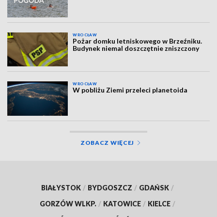
WROCŁAW
Pożar domku letniskowego w Brzeźniku.
Budynek niemal doszczętnie zniszczony
WROCŁAW
W pobliżu Ziemi przeleci planetoida
ZOBACZ WIĘCEJ
BIAŁYSTOK
/
BYDGOSZCZ
/
GDAŃSK
/
GORZÓW WLKP.
/
KATOWICE
/
KIELCE
/