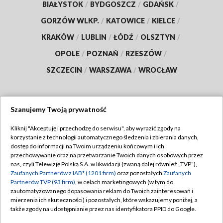
BIAŁYSTOK
/
BYDGOSZCZ
/
GDAŃSK
/
GORZÓW WLKP.
/
KATOWICE
/
KIELCE
/
KRAKÓW
/
LUBLIN
/
ŁÓDŹ
/
OLSZTYN
/
OPOLE
/
POZNAŃ
/
RZESZÓW
/
SZCZECIN
/
WARSZAWA
/
WROCŁAW
Szanujemy Twoją prywatność
Dołącz do nas:
Kliknij "Akceptuję i przechodzę do serwisu", aby wyrazić zgody na
korzystanie z technologii automatycznego śledzenia i zbierania danych,
TVP
dostęp do informacji na Twoim urządzeniu końcowym i ich
Abonament TVP
przechowywanie oraz na przetwarzanie Twoich danych osobowych przez
Regulamin TVP
nas, czyli Telewizję Polską S.A. w likwidacji (zwaną dalej również „TVP”),
Emisja w TVP
Polityka prywatności
Zaufanych Partnerów z IAB* (1201 firm)
oraz pozostałych
Zaufanych
Partnerów TVP (93 firm)
, w celach marketingowych (w tym do
Centrum informacji TVP
Moje zgody
zautomatyzowanego dopasowania reklam do Twoich zainteresowań i
mierzenia ich skuteczności) i pozostałych, które wskazujemy poniżej, a
Naziemna Telewizja Cyfrowa
Pomoc
także zgody na udostępnianie przez nas identyfikatora PPID do Google.
Sklep TVP
Biuro reklamy