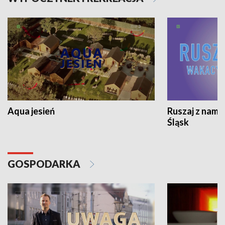
Aqua jesień
Ruszaj z nami
Śląsk
GOSPODARKA