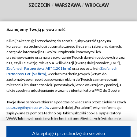
SZCZECIN
/
WARSZAWA
/
WROCŁAW
Szanujemy Twoją prywatność
Dołącz do nas:
Kliknij "Akceptuję i przechodzę do serwisu", aby wyrazić zgody na
korzystanie z technologii automatycznego śledzenia i zbierania danych,
TVP
dostęp do informacji na Twoim urządzeniu końcowym i ich
Abonament TVP
przechowywanie oraz na przetwarzanie Twoich danych osobowych przez
Regulamin TVP
nas, czyli Telewizję Polską S.A. w likwidacji (zwaną dalej również „TVP”),
Emisja w TVP
Polityka prywatności
Zaufanych Partnerów z IAB* (1201 firm)
oraz pozostałych
Zaufanych
Partnerów TVP (93 firm)
, w celach marketingowych (w tym do
Centrum informacji TVP
Moje zgody
zautomatyzowanego dopasowania reklam do Twoich zainteresowań i
mierzenia ich skuteczności) i pozostałych, które wskazujemy poniżej, a
Naziemna Telewizja Cyfrowa
Pomoc
także zgody na udostępnianie przez nas identyfikatora PPID do Google.
Sklep TVP
Biuro reklamy
Twoje dane osobowe zbierane podczas odwiedzania przez Ciebie naszych
Rada Programowa
Kontakt
poszczególnych serwisów
zwanych dalej „Portalem”, w tym informacje
zapisywane za pomocą technologii takich jak: pliki cookie, sygnalizatory
System NOS
WWW lub innych podobnych technologii umożliwiających świadczenie
dopasowanych i bezpiecznych usług, personalizację treści oraz reklam,
Informacje o nadawcy
Kanały
udostępnianie funkcji mediów społecznościowych oraz analizowanie
Akceptuję i przechodzę do serwisu
ruchu w Internecie.
Program dla prasy