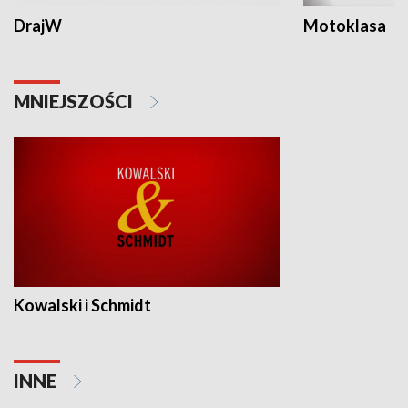
DrajW
Motoklasa
MNIEJSZOŚCI
Kowalski i Schmidt
INNE