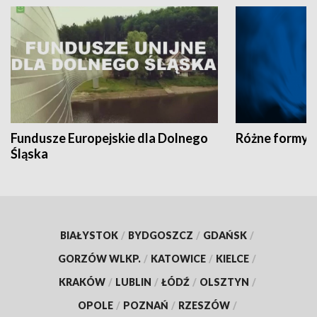
Fundusze Europejskie dla Dolnego
Różne formy t
Śląska
BIAŁYSTOK
/
BYDGOSZCZ
/
GDAŃSK
/
GORZÓW WLKP.
/
KATOWICE
/
KIELCE
/
KRAKÓW
/
LUBLIN
/
ŁÓDŹ
/
OLSZTYN
/
OPOLE
/
POZNAŃ
/
RZESZÓW
/