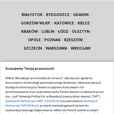
BIAŁYSTOK
/
BYDGOSZCZ
/
GDAŃSK
/
GORZÓW WLKP.
/
KATOWICE
/
KIELCE
/
KRAKÓW
/
LUBLIN
/
ŁÓDŹ
/
OLSZTYN
/
OPOLE
/
POZNAŃ
/
RZESZÓW
/
SZCZECIN
/
WARSZAWA
/
WROCŁAW
Szanujemy Twoją prywatność
Dołącz do nas:
Kliknij "Akceptuję i przechodzę do serwisu", aby wyrazić zgody na
korzystanie z technologii automatycznego śledzenia i zbierania danych,
TVP
dostęp do informacji na Twoim urządzeniu końcowym i ich
Abonament TVP
przechowywanie oraz na przetwarzanie Twoich danych osobowych przez
Regulamin TVP
nas, czyli Telewizję Polską S.A. w likwidacji (zwaną dalej również „TVP”),
Emisja w TVP
Polityka prywatności
Zaufanych Partnerów z IAB* (1201 firm)
oraz pozostałych
Zaufanych
Partnerów TVP (93 firm)
, w celach marketingowych (w tym do
Centrum informacji TVP
Moje zgody
zautomatyzowanego dopasowania reklam do Twoich zainteresowań i