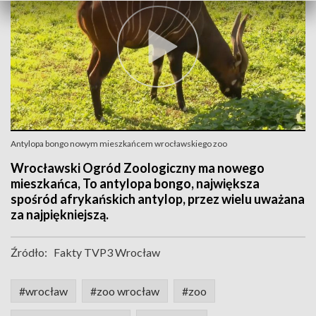
Antylopa bongo nowym mieszkańcem wrocławskiego zoo
Wrocławski Ogród Zoologiczny ma nowego
mieszkańca, To antylopa bongo, największa
spośród afrykańskich antylop, przez wielu uważana
za najpiękniejszą.
Źródło:
Fakty TVP3 Wrocław
#wrocław
#zoo wrocław
#zoo