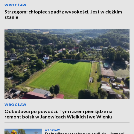
WROCŁAW
Strzegom: chłopiec spadł z wysokości. Jest w ciężkim
stanie
WROCŁAW
Odbudowa po powodzi. Tym razem pieniądze na
remont boisk w Janowicach Wielkich i we Wleniu
WROCŁAW
Dolnośląscy strażacy ruszyli do Hiszpanii.