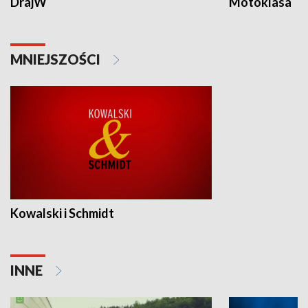
DrajW
Motoklasa
MNIEJSZOŚCI
Kowalski i Schmidt
INNE