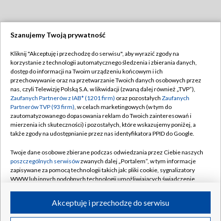
Szanujemy Twoją prywatność
Dołącz do nas:
Kliknij "Akceptuję i przechodzę do serwisu", aby wyrazić zgody na
korzystanie z technologii automatycznego śledzenia i zbierania danych,
TVP
dostęp do informacji na Twoim urządzeniu końcowym i ich
Abonament TVP
przechowywanie oraz na przetwarzanie Twoich danych osobowych przez
Regulamin TVP
nas, czyli Telewizję Polską S.A. w likwidacji (zwaną dalej również „TVP”),
Emisja w TVP
Polityka prywatności
Zaufanych Partnerów z IAB* (1201 firm)
oraz pozostałych
Zaufanych
Partnerów TVP (93 firm)
, w celach marketingowych (w tym do
Centrum informacji TVP
Moje zgody
zautomatyzowanego dopasowania reklam do Twoich zainteresowań i
mierzenia ich skuteczności) i pozostałych, które wskazujemy poniżej, a
Naziemna Telewizja Cyfrowa
Pomoc
także zgody na udostępnianie przez nas identyfikatora PPID do Google.
Sklep TVP
Biuro reklamy
Twoje dane osobowe zbierane podczas odwiedzania przez Ciebie naszych
Rada Programowa
Kontakt
poszczególnych serwisów
zwanych dalej „Portalem”, w tym informacje
zapisywane za pomocą technologii takich jak: pliki cookie, sygnalizatory
System NOS
WWW lub innych podobnych technologii umożliwiających świadczenie
dopasowanych i bezpiecznych usług, personalizację treści oraz reklam,
Informacje o nadawcy
Kanały
udostępnianie funkcji mediów społecznościowych oraz analizowanie
Akceptuję i przechodzę do serwisu
ruchu w Internecie.
Program dla prasy
©2026 Telewizja Polska S.A. w likwidacji