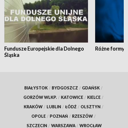
Fundusze Europejskie dla Dolnego
Różne formy t
Śląska
BIAŁYSTOK
/
BYDGOSZCZ
/
GDAŃSK
/
GORZÓW WLKP.
/
KATOWICE
/
KIELCE
/
KRAKÓW
/
LUBLIN
/
ŁÓDŹ
/
OLSZTYN
/
OPOLE
/
POZNAŃ
/
RZESZÓW
/
SZCZECIN
/
WARSZAWA
/
WROCŁAW