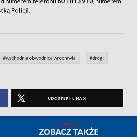
pod numerem telefonu
601 813 910
, numerem
tką Policji.
#wschodnia obwodnica wrocławia
#drogi
UDOSTĘPNIJ NA X
ZOBACZ TAKŻE