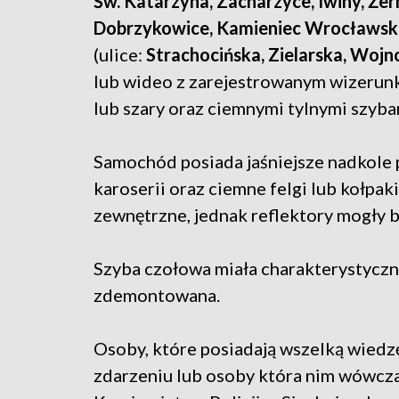
Św. Katarzyna, Zacharzyce, Iwiny, Że
Dobrzykowice, Kamieniec Wrocławsk
(ulice:
Strachocińska, Zielarska, Woj
lub wideo z zarejestrowanym wizerunk
lub szary oraz ciemnymi tylnymi szybam
Samochód posiada jaśniejsze nadkole 
karoserii oraz ciemne felgi lub kołpak
zewnętrzne, jednak reflektory mogły b
Szyba czołowa miała charakterystyczne
zdemontowana.
Osoby, które posiadają wszelką wiedz
zdarzeniu lub osoby która nim wówcza