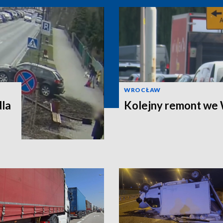
WROCŁAW
dla
Kolejny remont we