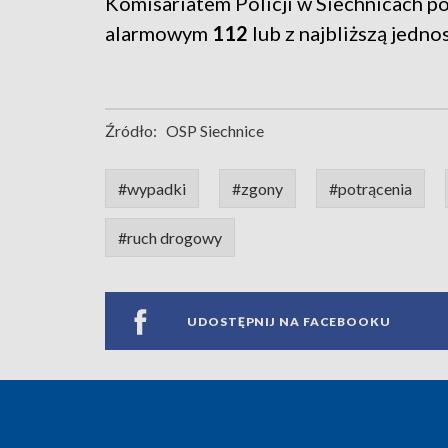
Komisariatem Policji w Siechnicach 
alarmowym
112
lub z najbliższą jednos
Źródło:
OSP Siechnice
#wypadki
#zgony
#potrącenia
#ruch drogowy
UDOSTĘPNIJ NA FACEBOOKU