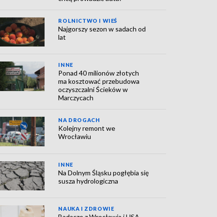
ROLNICTWO I WIEŚ
Najgorszy sezon w sadach od
lat
INNE
Ponad 40 milionów złotych
ma kosztować przebudowa
oczyszczalni Ścieków w
Marczycach
NA DROGACH
Kolejny remont we
Wrocławiu
INNE
Na Dolnym Śląsku pogłębia się
susza hydrologiczna
NAUKA I ZDROWIE
Badacze z Wrocławia i USA