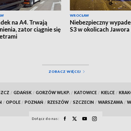
AW
WROCŁAW
ek na A4. Trwają
Niebezpieczny wypade
ienia, zator ciągnie się
S3 w okolicach Jawora
etrami
ZOBACZ WIĘCEJ
SZCZ
/
GDAŃSK
/
GORZÓW WLKP.
/
KATOWICE
/
KIELCE
/
KRA
N
/
OPOLE
/
POZNAŃ
/
RZESZÓW
/
SZCZECIN
/
WARSZAWA
/
W
Dołącz do nas: