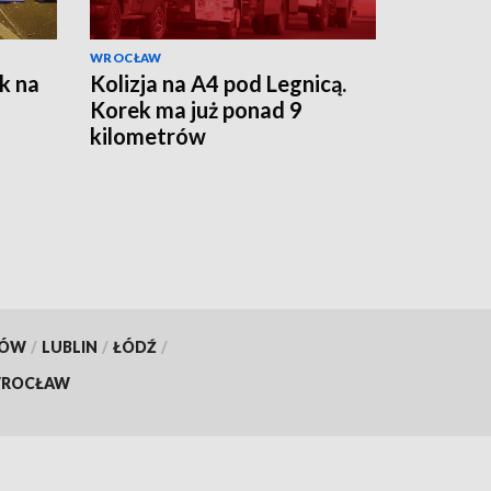
WROCŁAW
k na
Kolizja na A4 pod Legnicą.
Korek ma już ponad 9
kilometrów
KÓW
/
LUBLIN
/
ŁÓDŹ
/
ROCŁAW