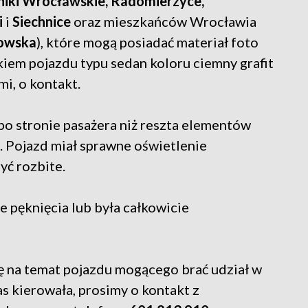
rniki Wrocławskie, Radomierzyce,
i
i
Siechnice
oraz mieszkańców Wrocławia
nowska
), które mogą posiadać materiał foto
iem pojazdu typu sedan koloru ciemny grafit
i, o kontakt.
po stronie pasażera niż reszta elementów
i. Pojazd miał sprawne oświetlenie
yć rozbite.
 pęknięcia lub była całkowicie
ę na temat pojazdu mogącego brać udział w
s kierowała, prosimy o kontakt z