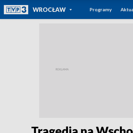
POWRÓT DO
WROCŁAW
Programy
Aktua
TVP REGIONY
Tragedia na Wscho