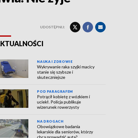
UDOSTĘPNIJ:
KTUALNOŚCI
NAUKA I ZDROWIE
Wykrywanie raka szyjki macicy
stanie się szybsze i
skuteczniejsze
POD PARAGRAFEM
Potrącił kobietę z wózkiem i
uciekł. Policja publikuje
wizerunek rowerzysty
NA DROGACH
Obowiązkowe badania
lekarskie dla seniorów, którzy
chcą prowadzić auta?