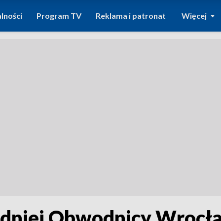
lności
Program TV
Reklama i patronat
Więcej
dniej Obwodnicy Wrocław