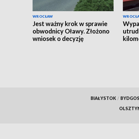
WROCŁAW
WROCŁ
Jest ważny krok w sprawie
Wypad
obwodnicy Oławy. Złożono
utrudn
wniosek o decyzję
kilom
środowiskową
BIAŁYSTOK
/
BYDGO
OLSZTY