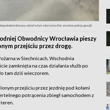
odobnie biorący udział w tym zdarzeniu (fot. wroclaw.policja.gov.pl)
hodniej Obwodnicy Wrocławia pieszy
onym przejściu przez drogę.
Pożarna w Siechnicach, Wschodnia
ie zamknięta na czas działania służb po
ło tam dziś wieczorem.
lonym przejściu przez jezdnię pod kołami
iertelnego potrącenia zbiegł samochodem z
 teren.