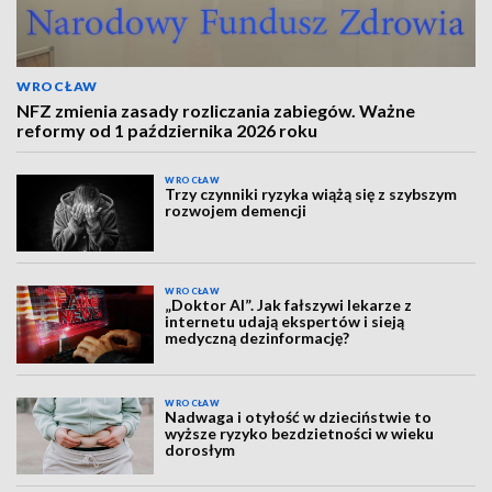
WROCŁAW
NFZ zmienia zasady rozliczania zabiegów. Ważne
reformy od 1 października 2026 roku
WROCŁAW
Trzy czynniki ryzyka wiążą się z szybszym
rozwojem demencji
WROCŁAW
„Doktor AI”. Jak fałszywi lekarze z
internetu udają ekspertów i sieją
medyczną dezinformację?
WROCŁAW
Nadwaga i otyłość w dzieciństwie to
wyższe ryzyko bezdzietności w wieku
dorosłym