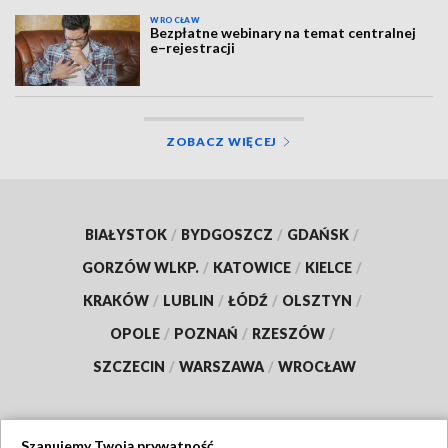
WROCŁAW
Bezpłatne webinary na temat centralnej
e–rejestracji
ZOBACZ WIĘCEJ
BIAŁYSTOK
/
BYDGOSZCZ
/
GDAŃSK
/
GORZÓW WLKP.
/
KATOWICE
/
KIELCE
/
KRAKÓW
/
LUBLIN
/
ŁÓDŹ
/
OLSZTYN
/
OPOLE
/
POZNAŃ
/
RZESZÓW
/
SZCZECIN
/
WARSZAWA
/
WROCŁAW
Szanujemy Twoją prywatność