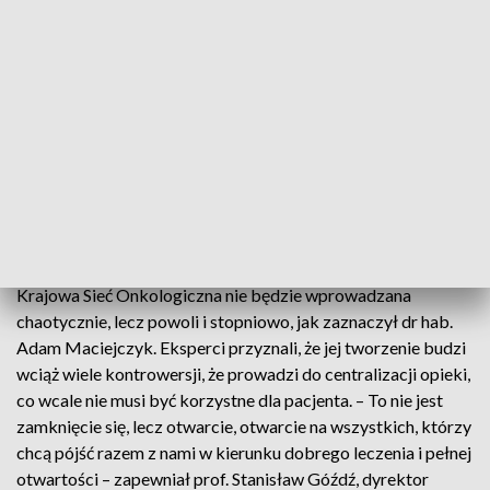
diagnozowany i leczony zgodnie z najnowszą wiedzą i
wszystkim tym co się oferuje i jest dostępne – podkreślił. A
to mogą zapewnić tzw. unity.
Specjalista wyjaśnił, że ośrodki kompleksowej opieki
onkologicznej dotyczą najczęściej występujących chorób
nowotworowych, takich jak rak piersi, płuca i jelita grubego.
Jest jednak wiele innych nowotworów wymagających
również takiej kompleksowej i koordynowanej opieki, która
ma być zapewniona w ramach KSO.
Krajowa Sieć Onkologiczna nie będzie wprowadzana
chaotycznie, lecz powoli i stopniowo, jak zaznaczył dr hab.
Adam Maciejczyk. Eksperci przyznali, że jej tworzenie budzi
wciąż wiele kontrowersji, że prowadzi do centralizacji opieki,
co wcale nie musi być korzystne dla pacjenta. – To nie jest
zamknięcie się, lecz otwarcie, otwarcie na wszystkich, którzy
chcą pójść razem z nami w kierunku dobrego leczenia i pełnej
otwartości – zapewniał prof. Stanisław Góźdź, dyrektor