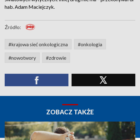
hab. Adam Maciejczyk.
Źródło:
#krajowa sieć onkologiczna
#onkologia
#nowotwory
#zdrowie
ZOBACZ TAKŻE