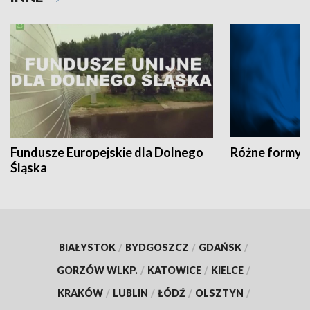
Fundusze Europejskie dla Dolnego
Różne formy t
Śląska
BIAŁYSTOK
/
BYDGOSZCZ
/
GDAŃSK
/
GORZÓW WLKP.
/
KATOWICE
/
KIELCE
/
KRAKÓW
/
LUBLIN
/
ŁÓDŹ
/
OLSZTYN
/