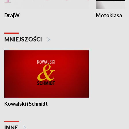
DrajW
Motoklasa
MNIEJSZOŚCI
Kowalski i Schmidt
INNE