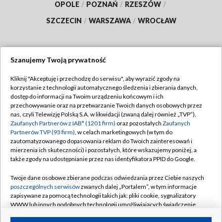
OPOLE
/
POZNAŃ
/
RZESZÓW
/
SZCZECIN
/
WARSZAWA
/
WROCŁAW
Szanujemy Twoją prywatność
Dołącz do nas:
Kliknij "Akceptuję i przechodzę do serwisu", aby wyrazić zgody na
korzystanie z technologii automatycznego śledzenia i zbierania danych,
TVP
dostęp do informacji na Twoim urządzeniu końcowym i ich
Abonament TVP
przechowywanie oraz na przetwarzanie Twoich danych osobowych przez
Regulamin TVP
nas, czyli Telewizję Polską S.A. w likwidacji (zwaną dalej również „TVP”),
Emisja w TVP
Polityka prywatności
Zaufanych Partnerów z IAB* (1201 firm)
oraz pozostałych
Zaufanych
Partnerów TVP (93 firm)
, w celach marketingowych (w tym do
Centrum informacji TVP
Moje zgody
zautomatyzowanego dopasowania reklam do Twoich zainteresowań i
mierzenia ich skuteczności) i pozostałych, które wskazujemy poniżej, a
Naziemna Telewizja Cyfrowa
Pomoc
także zgody na udostępnianie przez nas identyfikatora PPID do Google.
Sklep TVP
Biuro reklamy
Twoje dane osobowe zbierane podczas odwiedzania przez Ciebie naszych
Rada Programowa
Kontakt
poszczególnych serwisów
zwanych dalej „Portalem”, w tym informacje
zapisywane za pomocą technologii takich jak: pliki cookie, sygnalizatory
System NOS
WWW lub innych podobnych technologii umożliwiających świadczenie
dopasowanych i bezpiecznych usług, personalizację treści oraz reklam,
Informacje o nadawcy
Kanały