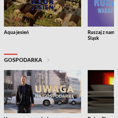
Aqua jesień
Ruszaj z nami
Śląsk
GOSPODARKA