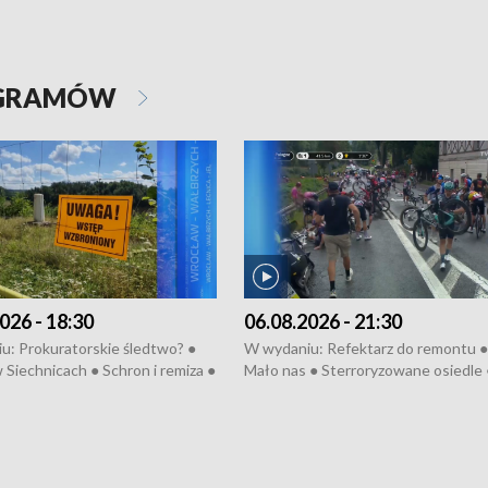
OGRAMÓW
026 - 18:30
06.08.2026 - 21:30
u: Prokuratorskie śledtwo? ●
W wydaniu: Refektarz do remontu ●
 Siechnicach ● Schron i remiza ●
Mało nas ● Sterroryzowane osiedle 
Morawiecki we Wrocławiu ● 81.
Fatalny remont ● Kosztowna ptasia
iędzynarodowego Festiwalu
● Nowa Ruska ● Pociągiem na lotnis
skiego ● Na pomoc Hiszpanom
Koniec upałów ● Kraksa na Tour de
wa po powodzi ● Filmowy
Pologne
z