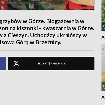
grzybów w Górze. Biogazownia w
on na kiszonki - kwaszarnia w Górze.
 z Cieszyn. Uchodźcy ukraińscy w
A
isową Górą w Brzeźnicy.
UDOSTĘPNIJ NA X
A