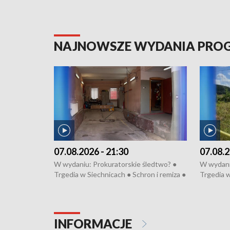
NAJNOWSZE WYDANIA PR
07.08.2026 - 21:30
07.08.2
W wydaniu: Prokuratorskie śledtwo? ●
W wydani
Trgedia w Siechnicach ● Schron i remiza ●
Trgedia w
Mateusz Morawiecki we Wrocławiu ● 81.
Mateusz 
edycja Międzynarodowego Festiwalu
edycja M
Chopinowskiego ● Na pomoc Hiszpanom
Chopinow
● Odbudowa po powodzi ● Filmowy
● Odbudo
INFORMACJE
Lubomierz
Lubomier