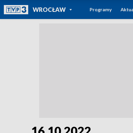
POWRÓT DO
WROCŁAW
Programy
Aktua
TVP REGIONY
16.10.2022