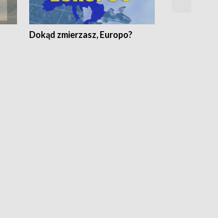
Dokąd zmierzasz, Europo?
Fakty Komen