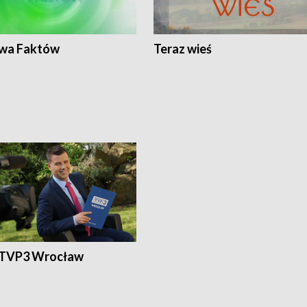
wa Faktów
Teraz wieś
 TVP3 Wrocław