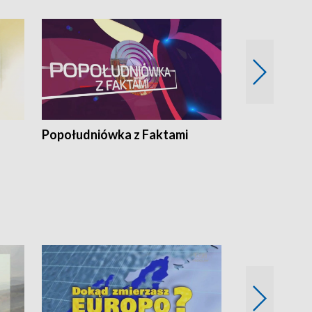
Popołudniówka z Faktami
Z Unią na Ty