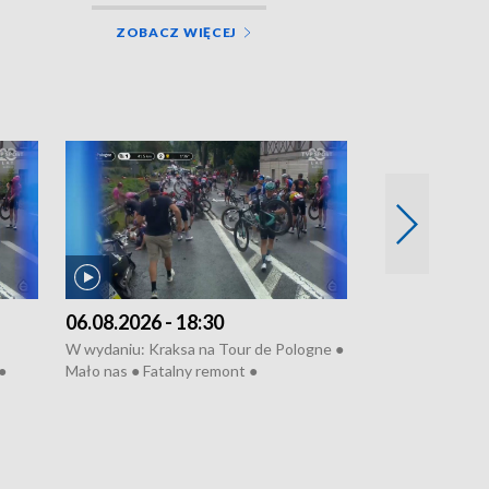
ZOBACZ WIĘCEJ
06.08.2026 - 18:30
05.08.2026 - 
W wydaniu: Kraksa na Tour de Pologne ●
W wydaniu: Dlacz
●
Mało nas ● Fatalny remont ●
do rzeki ● Lato 
 grypa
Sterroryzowane osiedle ● Kosztowna
● Senior za kółki
ko ●
ptasia grypa ● Pociągiem na lotnisko ●
cierpiwych ● Mro
Nowa Ruska ● Refektarz do remontu ●
Koniec upałów