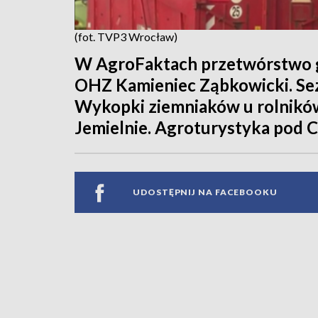
(fot. TVP3 Wrocław)
W AgroFaktach przetwórstwo 
OHZ Kamieniec Ząbkowicki. Sez
Wykopki ziemniaków u rolników
Jemielnie. Agroturystyka pod C
UDOSTĘPNIJ NA FACEBOOKU