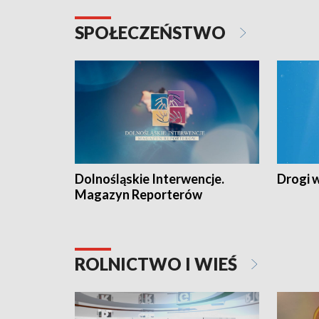
SPOŁECZEŃSTWO
Dolnośląskie Interwencje.
Drogi 
Magazyn Reporterów
ROLNICTWO I WIEŚ