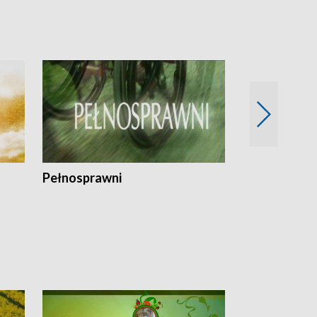
Pełnosprawni
Bezpieczny 