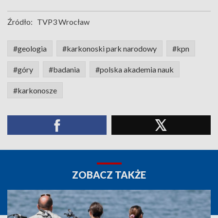
Źródło:
TVP3 Wrocław
#geologia
#karkonoski park narodowy
#kpn
#góry
#badania
#polska akademia nauk
#karkonosze
ZOBACZ TAKŻE