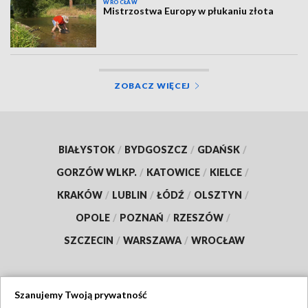
WROCŁAW
Mistrzostwa Europy w płukaniu złota
ZOBACZ WIĘCEJ
BIAŁYSTOK
/
BYDGOSZCZ
/
GDAŃSK
/
GORZÓW WLKP.
/
KATOWICE
/
KIELCE
/
KRAKÓW
/
LUBLIN
/
ŁÓDŹ
/
OLSZTYN
/
OPOLE
/
POZNAŃ
/
RZESZÓW
/
SZCZECIN
/
WARSZAWA
/
WROCŁAW
Szanujemy Twoją prywatność
Dołącz do nas: