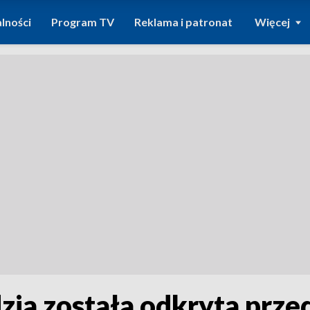
lności
Program TV
Reklama i patronat
Więcej
zia została odkryta przed