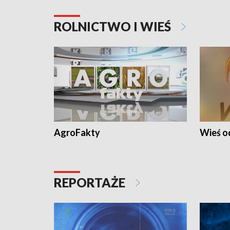
ROLNICTWO I WIEŚ
AgroFakty
Wieś 
REPORTAŻE