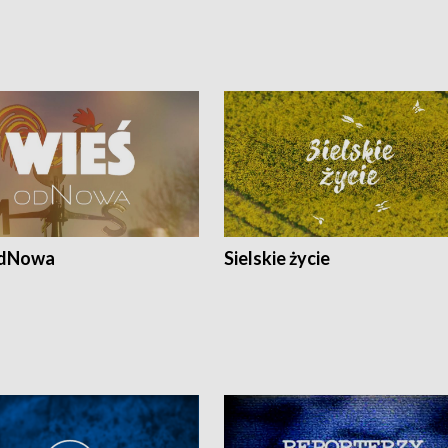
odNowa
Sielskie życie