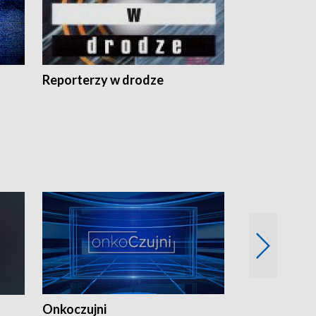
Reporterzy w drodze
Onkoczujni
Recepta na 