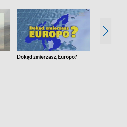
Dokąd zmierzasz, Europo?
Fakty Komen