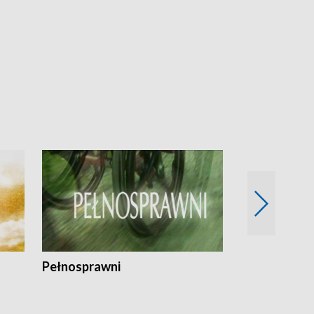
Pełnosprawni
Bezpieczny 