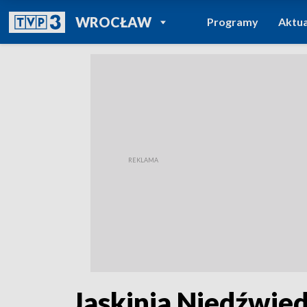
POWRÓT DO
WROCŁAW
Programy
Aktua
TVP REGIONY
Jaskinia Niedźwied