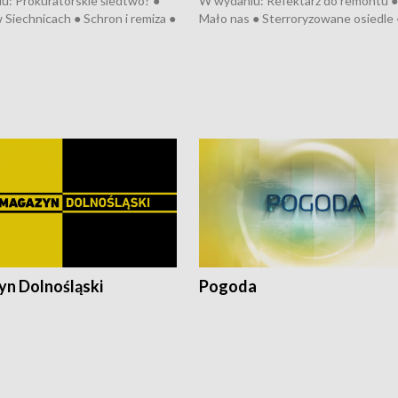
u: Prokuratorskie śledtwo? ●
W wydaniu: Refektarz do remontu ●
 Siechnicach ● Schron i remiza ●
Mało nas ● Sterroryzowane osiedle 
Morawiecki we Wrocławiu ● 81.
Fatalny remont ● Kosztowna ptasia
iędzynarodowego Festiwalu
● Nowa Ruska ● Pociągiem na lotnis
skiego ● Na pomoc Hiszpanom
Koniec upałów ● Kraksa na Tour de
wa po powodzi ● Filmowy
Pologne
z
n Dolnośląski
Pogoda