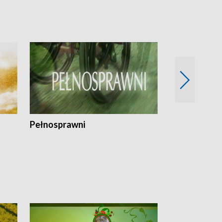
Pełnosprawni
Bezpieczny 