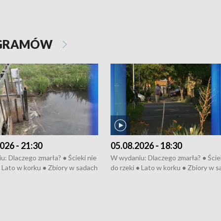
OGRAMÓW
026 - 21:30
05.08.2026 - 18:30
: Dlaczego zmarła? ● Ścieki nie
W wydaniu: Dlaczego zmarła? ● Ściek
● Lato w korku ● Zbiory w sadach
do rzeki ● Lato w korku ● Zbiory w 
a kółkiem ● Złoto dla...
● Senior za kółkiem ● Złoto dla...
h ● Mrożonki dla zwierząt
cierpiwych ● Mrożonki dla zwierząt