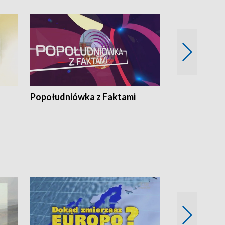
Popołudniówka z Faktami
Z Unią na Ty