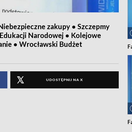
 Niebezpieczne zakupy ● Szczepmy
 Edukacji Narodowej ● Kolejowe
anie ● Wrocławski Budżet
F
UDOSTĘPNIJ NA X
F