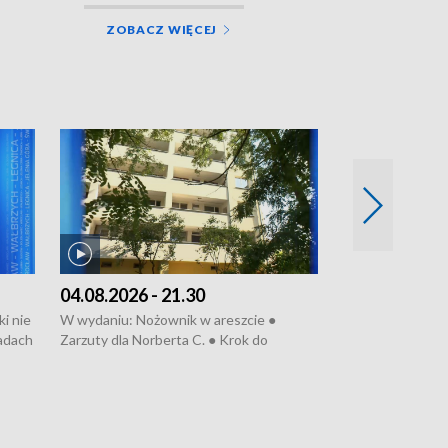
ZOBACZ WIĘCEJ
04.08.2026 - 21.30
04.08.2026 - 
i nie
W wydaniu: Nożownik w areszcie ●
W wydaniu: Nożo
sadach
Zarzuty dla Norberta C. ● Krok do
do obwodnicy ● 
obwodnicy ● Miliony na ochronę ●
Rodzic też pacje
Oddział jak nowy ● Rynek ma być zielony
zielony ● Inkubt
● Inkubator w ognisku ● Rodzic też
ratować lekarza
pacjent ● Trzeba ratować lekarza