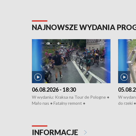
NAJNOWSZE WYDANIA PR
06.08.2026 - 18:30
05.08.2
W wydaniu: Kraksa na Tour de Pologne ●
W wydaniu
Mało nas ● Fatalny remont ●
do rzeki 
Sterroryzowane osiedle ● Kosztowna
● Senior z
ptasia grypa ● Pociągiem na lotnisko ●
cierpiwyc
Nowa Ruska ● Refektarz di remontu ●
Koniec upałów
INFORMACJE