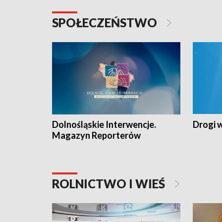
SPOŁECZEŃSTWO
Dolnośląskie Interwencje.
Drogi 
Magazyn Reporterów
ROLNICTWO I WIEŚ