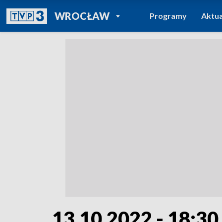
POWRÓT DO
WROCŁAW
Programy
Aktua
TVP REGIONY
13.10.2022 - 18:30