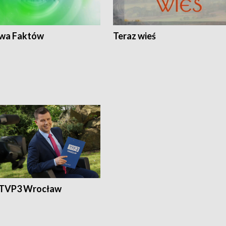
wa Faktów
Teraz wieś
 TVP3 Wrocław