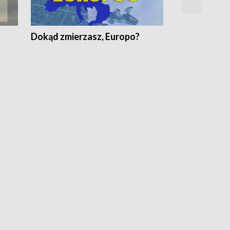
Dokąd zmierzasz, Europo?
Fakty Komen