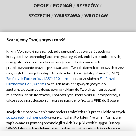
OPOLE
/
POZNAŃ
/
RZESZÓW
/
SZCZECIN
/
WARSZAWA
/
WROCŁAW
Szanujemy Twoją prywatność
Dołącz do nas:
Kliknij "Akceptuję i przechodzę do serwisu", aby wyrazić zgody na
korzystanie z technologii automatycznego śledzenia i zbierania danych,
TVP
dostęp do informacji na Twoim urządzeniu końcowym i ich
Abonament TVP
przechowywanie oraz na przetwarzanie Twoich danych osobowych przez
Regulamin TVP
nas, czyli Telewizję Polską S.A. w likwidacji (zwaną dalej również „TVP”),
Emisja w TVP
Polityka prywatności
Zaufanych Partnerów z IAB* (1201 firm)
oraz pozostałych
Zaufanych
Partnerów TVP (93 firm)
, w celach marketingowych (w tym do
Centrum informacji TVP
Moje zgody
zautomatyzowanego dopasowania reklam do Twoich zainteresowań i
mierzenia ich skuteczności) i pozostałych, które wskazujemy poniżej, a
Naziemna Telewizja Cyfrowa
Pomoc
także zgody na udostępnianie przez nas identyfikatora PPID do Google.
Sklep TVP
Biuro reklamy
Twoje dane osobowe zbierane podczas odwiedzania przez Ciebie naszych
Rada Programowa
Kontakt
poszczególnych serwisów
zwanych dalej „Portalem”, w tym informacje
zapisywane za pomocą technologii takich jak: pliki cookie, sygnalizatory
System NOS
WWW lub innych podobnych technologii umożliwiających świadczenie
dopasowanych i bezpiecznych usług, personalizację treści oraz reklam,
Informacje o nadawcy