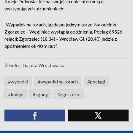
Koleje Dolnośląskie na swojej stronie informują o
występujących utrudnieniach:
„Wypadek na torach, jazda po jednym torze. Na odcinku
Zgorzelec – Węgliniec wystąpią opóźnienia. Pociąg 69526
relacji: Zgorzelec (18.34) – Wrocław Gł. (20.40) jedzie z
opóźnieniem ok 40 minut”.
Źródło:
Gazeta Wrocławska
#wypadki
#wypadki na torach
#pociągi
#koleje
#zgony
#zgorzelec