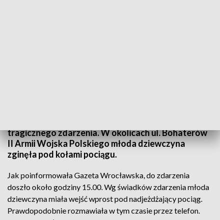
Do wypadku doszło około godz. 15.00 (fot. arch. PAP/ Grzegorz Michałowski,
zdjęcie ilustracyjne)
W środę po południu w Zgorzelcu doszło do
tragicznego zdarzenia. W okolicach ul. Bohaterów
II Armii Wojska Polskiego młoda dziewczyna
zginęła pod kołami pociągu.
Jak poinformowała Gazeta Wrocławska, do zdarzenia
doszło około godziny 15.00. Wg świadków zdarzenia młoda
dziewczyna miała wejść wprost pod nadjeżdżający pociąg.
Prawdopodobnie rozmawiała w tym czasie przez telefon.