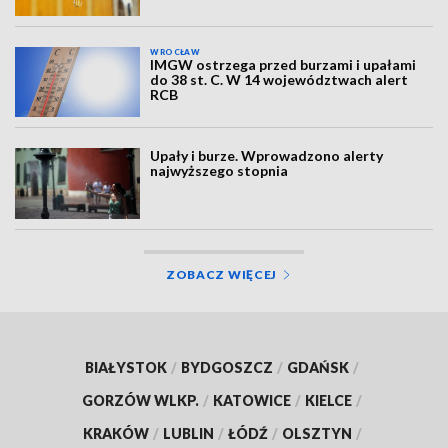
WROCŁAW
IMGW ostrzega przed burzami i upałami
do 38 st. C. W 14 województwach alert
RCB
Upały i burze. Wprowadzono alerty
najwyższego stopnia
ZOBACZ WIĘCEJ
BIAŁYSTOK
/
BYDGOSZCZ
/
GDAŃSK
/
GORZÓW WLKP.
/
KATOWICE
/
KIELCE
/
KRAKÓW
/
LUBLIN
/
ŁÓDŹ
/
OLSZTYN
/