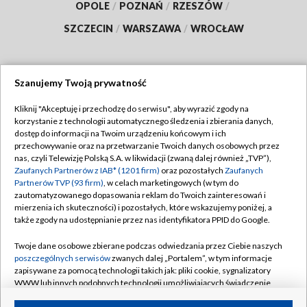
OPOLE
/
POZNAŃ
/
RZESZÓW
/
SZCZECIN
/
WARSZAWA
/
WROCŁAW
Szanujemy Twoją prywatność
Dołącz do nas:
Kliknij "Akceptuję i przechodzę do serwisu", aby wyrazić zgody na
korzystanie z technologii automatycznego śledzenia i zbierania danych,
TVP
dostęp do informacji na Twoim urządzeniu końcowym i ich
Abonament TVP
przechowywanie oraz na przetwarzanie Twoich danych osobowych przez
Regulamin TVP
nas, czyli Telewizję Polską S.A. w likwidacji (zwaną dalej również „TVP”),
Emisja w TVP
Polityka prywatności
Zaufanych Partnerów z IAB* (1201 firm)
oraz pozostałych
Zaufanych
Partnerów TVP (93 firm)
, w celach marketingowych (w tym do
Centrum informacji TVP
Moje zgody
zautomatyzowanego dopasowania reklam do Twoich zainteresowań i
mierzenia ich skuteczności) i pozostałych, które wskazujemy poniżej, a
Naziemna Telewizja Cyfrowa
Pomoc
także zgody na udostępnianie przez nas identyfikatora PPID do Google.
Sklep TVP
Biuro reklamy
Twoje dane osobowe zbierane podczas odwiedzania przez Ciebie naszych
Rada Programowa
Kontakt
poszczególnych serwisów
zwanych dalej „Portalem”, w tym informacje
zapisywane za pomocą technologii takich jak: pliki cookie, sygnalizatory
System NOS
WWW lub innych podobnych technologii umożliwiających świadczenie
dopasowanych i bezpiecznych usług, personalizację treści oraz reklam,
Informacje o nadawcy
Kanały