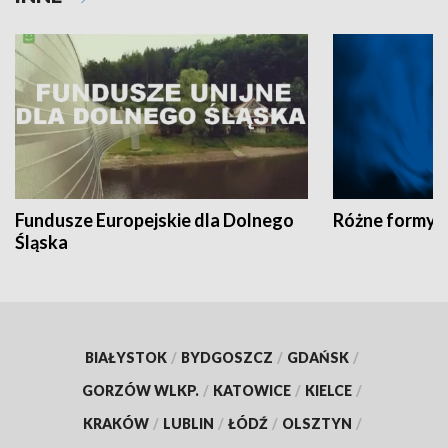
Fundusze Europejskie dla Dolnego
Różne formy t
Śląska
BIAŁYSTOK
/
BYDGOSZCZ
/
GDAŃSK
/
GORZÓW WLKP.
/
KATOWICE
/
KIELCE
/
KRAKÓW
/
LUBLIN
/
ŁÓDŹ
/
OLSZTYN
/