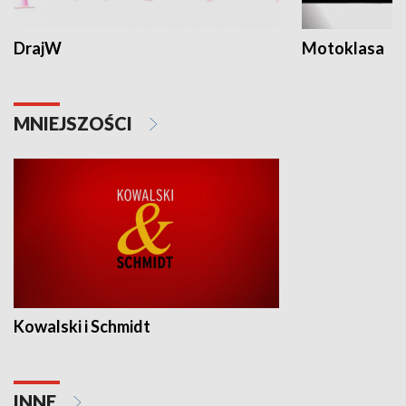
DrajW
Motoklasa
MNIEJSZOŚCI
Kowalski i Schmidt
INNE