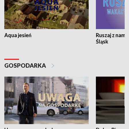
Aqua jesień
Ruszaj z nami
Śląsk
GOSPODARKA